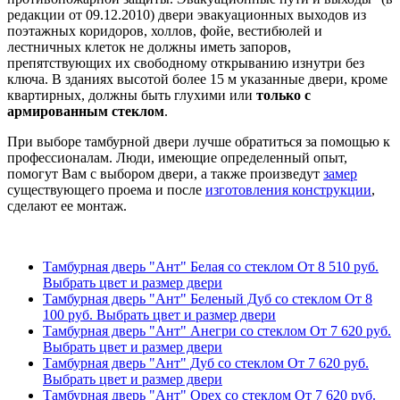
редакции от 09.12.2010) двери эвакуационных выходов из
поэтажных коридоров, холлов, фойе, вестибюлей и
лестничных клеток не должны иметь запоров,
препятствующих их свободному открыванию изнутри без
ключа. В зданиях высотой более 15 м указанные двери, кроме
квартирных, должны быть глухими или
только с
армированным стеклом
.
При выборе тамбурной двери лучше обратиться за помощью к
профессионалам. Люди, имеющие определенный опыт,
помогут Вам с выбором двери, а также произведут
замер
существующего проема и после
изготовления конструкции
,
сделают ее монтаж.
Тамбурная дверь "Ант" Белая со стеклом
От
8 510
руб.
Выбрать цвет и размер двери
Тамбурная дверь "Ант" Беленый Дуб со стеклом
От
8
100
руб.
Выбрать цвет и размер двери
Тамбурная дверь "Ант" Анегри со стеклом
От
7 620
руб.
Выбрать цвет и размер двери
Тамбурная дверь "Ант" Дуб со стеклом
От
7 620
руб.
Выбрать цвет и размер двери
Тамбурная дверь "Ант" Орех со стеклом
От
7 620
руб.