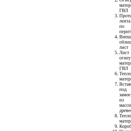
матер
ГВЛ
Прот
лента
по
перит
Внеш
обли
лист
Лист
огнеу
матер
ГВЛ
Тепл
матер
Встав
под
замое
из
масси
древ
Тепл
матер
Коро