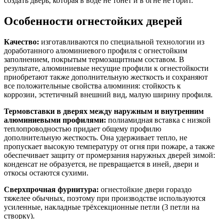
создать дверь, которая в воде не тонет и в огне не горит.
Особенности огнестойких дверей
Качество:
изготавливаются по специальной технологии из
доработанного алюминиевого профиля с огнестойким
заполнением, покрытым термозащитным составом. В
результате, алюминиевые несущие профили к огнестойкости
приобретают также дополнительную жесткость и сохраняют
все положительные свойства алюминия: стойкость к
коррозии, эстетичный внешний вид, малую ширину профиля.
Термовставки в дверях между наружным и внутренним
алюминиевыми профилями:
полиамидная вставка с низкой
теплопроводностью придает общему профилю
дополнительную жесткость. Она удерживает тепло, не
пропускает высокую температуру от огня при пожаре, а также
обеспечивает защиту от промерзания наружных дверей зимой:
конденсат не образуется, не превращается в иней, двери и
откосы остаются сухими.
Сверхпрочная фурнитура:
огнестойкие двери гораздо
тяжелее обычных, поэтому при производстве используются
усиленные, накладные трёхсекционные петли (3 петли на
створку).