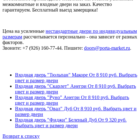
межкомнатные и входные двери на заказ. Качество
гарантируем. Бесплатный выезд замерщика!
Цена на усиленные
нестандартные двери по индивидуальным
размерам
рассчитывается персонально - она зависит от разных
факторов.
Звоните: +7 (926) 160-77-44. Пишите:
doors@porta-market.ru
.
Входная дверь "Тюльпан" Макоре
От
8 910
руб.
Выбрать
цвет и размер двери
Входная дверь "Скарлет" Анегри
От
8 910
руб.
Выбрать
цвет и размер двери
Входная дверь "Руно" Анегри
От
8 910
руб.
Выбрать
цвет и размер двери
Входная дверь "Овал" Дуб
От
8 910
руб.
Выбрать цвет и
размер двери
Входная дверь "Фиджи" Беленый Дуб
От
9 320
руб.
Выбрать цвет и размер двери
Возврат к списку