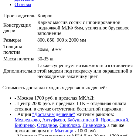
Отзывы
Производитель
Ковров
Каркас массив сосны с шпонированной
Конструкция
подложкой МДФ 6мм, усиленное брусковое
двери
заполнение
Размеры
800, 850, 900 x 2000 мм
Толщина
40мм, 50мм
полотна
Масса полотна
30-35 кг
Также существует возможность изготовления
Дополнительно
этой модели под покраску или окрашенной в
необходимый заказчику цвет.
Стоимость доставки входных деревянных дверей:
- Москва 1700 руб. в пределах МКАД;
- Центр 2000 руб. в пределах ТТК + отдельная оплата
стоянки, в случае отсутствии бесплатной парковки;
- Акция
"Доставим дешевле"
жителям районов:
Медведково
,
Алтуфьево
,
Бабушкинский
,
Ярославский
,
Бибирево
,
Отрадное
,
Свиблово
,
Лианозово
, а так же
проживающим в
г. Мытищи
- 1000 руб.