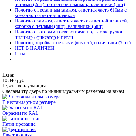
петлями (2шт) и ответной планкой, наличники (5шт)
Полотно с врезанным замком, ответная часть 610мм с
врезанной ответной планкой
Полотно с замком, ответная часть с ответной планкой,
коробка с петлями (4шт), наличники (6шт)
Полотно с готовыми отверстиями под замок, ручки,
цилиндр / фиксатор и петли
Полотно, коробка с петлями (компл.), наличники (5шт.)
НЕТ В НАЛИЧИИ
1 п.м.
-
Цена:
10 340
руб.
Нужна консультация
Сделаем эту дверь по индивидуальным размерам на заказ!
В нестандартном размере
Окрасим по RAL
Патинирование
Двусторонняя