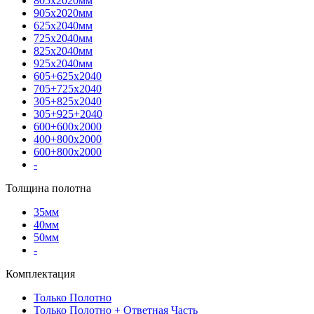
805х2020мм
905х2020мм
625х2040мм
725х2040мм
825х2040мм
925х2040мм
605+625х2040
705+725х2040
305+825х2040
305+925+2040
600+600х2000
400+800х2000
600+800х2000
-
Толщина полотна
35мм
40мм
50мм
-
Комплектация
Только Полотно
Только Полотно + Ответная Часть