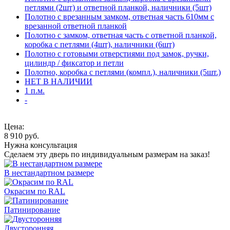
петлями (2шт) и ответной планкой, наличники (5шт)
Полотно с врезанным замком, ответная часть 610мм с
врезанной ответной планкой
Полотно с замком, ответная часть с ответной планкой,
коробка с петлями (4шт), наличники (6шт)
Полотно с готовыми отверстиями под замок, ручки,
цилиндр / фиксатор и петли
Полотно, коробка с петлями (компл.), наличники (5шт.)
НЕТ В НАЛИЧИИ
1 п.м.
-
Цена:
8 910
руб.
Нужна консультация
Сделаем эту дверь по индивидуальным размерам на заказ!
В нестандартном размере
Окрасим по RAL
Патинирование
Двусторонняя