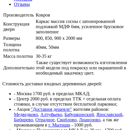
Отзывы
Производитель
Ковров
Каркас массив сосны с шпонированной
Конструкция
подложкой МДФ 6мм, усиленное брусковое
двери
заполнение
Размеры
800, 850, 900 x 2000 мм
Толщина
40мм, 50мм
полотна
Масса полотна
30-35 кг
Также существует возможность изготовления
Дополнительно
этой модели под покраску или окрашенной в
необходимый заказчику цвет.
Стоимость доставки входных деревянных дверей:
- Москва 1700 руб. в пределах МКАД;
- Центр 2000 руб. в пределах ТТК + отдельная оплата
стоянки, в случае отсутствии бесплатной парковки;
- Акция
"Доставим дешевле"
жителям районов:
Медведково
,
Алтуфьево
,
Бабушкинский
,
Ярославский
,
Бибирево
,
Отрадное
,
Свиблово
,
Лианозово
, а так же
проживающим в
г. Мытищи
- 1000 руб.