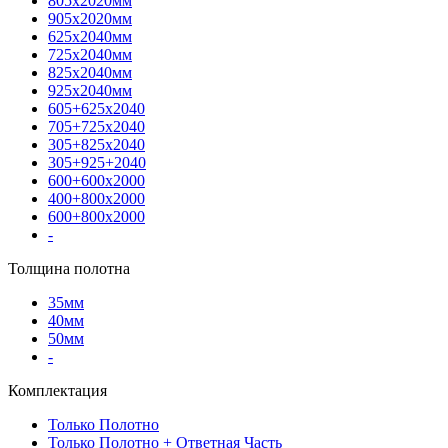
805х2020мм
905х2020мм
625х2040мм
725х2040мм
825х2040мм
925х2040мм
605+625х2040
705+725х2040
305+825х2040
305+925+2040
600+600х2000
400+800х2000
600+800х2000
-
Толщина полотна
35мм
40мм
50мм
-
Комплектация
Только Полотно
Только Полотно + Ответная Часть