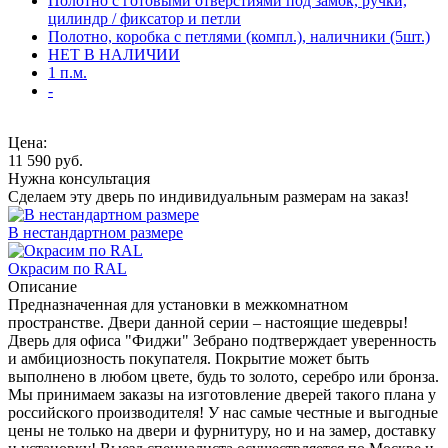
Полотно с готовыми отверстиями под замок, ручки,
цилиндр / фиксатор и петли
Полотно, коробка с петлями (компл.), наличники (5шт.)
НЕТ В НАЛИЧИИ
1 п.м.
-
Цена:
11 590
руб.
Нужна консультация
Сделаем эту дверь по индивидуальным размерам на заказ!
В нестандартном размере
Окрасим по RAL
Описание
Предназначенная для установки в межкомнатном
пространстве. Двери данной серии – настоящие шедевры!
Дверь для офиса "Фиджи" Зебрано подтверждает уверенность
и амбициозность покупателя. Покрытие может быть
выполнено в любом цвете, будь то золото, серебро или бронза.
Мы принимаем заказы на изготовление дверей такого плана у
российского производителя! У нас самые честные и выгодные
цены не только на двери и фурнитуру, но и на замер, доставку