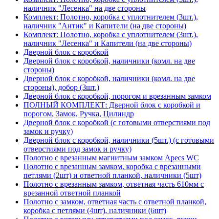
наличник "Лесенка" на две стороны
Комплект: Полотно, коробка с уплотнителем (3шт.),
наличник "Антик" и Капители (на две стороны)
Комплект: Полотно, коробка с уплотнителем (3шт.),
наличник "Лесенка" и Капители (на две стороны)
Дверной блок с коробкой
Дверной блок с коробкой, наличники (комл. на две
стороны)
Дверной блок с коробкой, наличники (комл. на две
стороны), добор (3шт.)
Дверной блок с коробкой, порогом и врезанным замком
ПОЛНЫЙ КОМПЛЕКТ: Дверной блок с коробкой и
порогом, Замок, Ручка, Цилиндр
Дверной блок с коробкой (с готовыми отверстиями под
замок и ручку)
Дверной блок с коробкой, наличники (5шт.) (с готовыми
отверстиями под замок и ручку)
Полотно с врезанным магнитным замком Apecs WC
Полотно с врезанным замком, коробка с врезанными
петлями (2шт) и ответной планкой, наличники (5шт)
Полотно с врезанным замком, ответная часть 610мм с
врезанной ответной планкой
Полотно с замком, ответная часть с ответной планкой,
коробка с петлями (4шт), наличники (6шт)