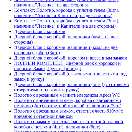
наличник "Лесенка" на две стороны
Комплект: Полотно, коробка с уплотнителем (3шт.),
наличник "Антик" и Капители (на две стороны)
Комплект: Полотно, коробка с уплотнителем (3шт.),
наличник "Лесенка" и Капители (на две стороны)
Дверной блок с коробкой
Дверной блок с коробкой, наличники (комл. на две
стороны)
Дверной блок с коробкой, наличники (комл. на две
стороны), добор (3шт.)
Дверной блок с коробкой, порогом и врезанным замком
ПОЛНЫЙ КОМПЛЕКТ: Дверной блок с коробкой и
порогом, Замок, Ручка, Цилиндр
Дверной блок с коробкой (с готовыми отверстиями под
замок и ручку)
Дверной блок с коробкой, наличники (5шт.) (с готовыми
отверстиями под замок и ручку)
Полотно с врезанным магнитным замком Apecs WC
Полотно с врезанным замком, коробка с врезанными
петлями (2шт) и ответной планкой, наличники (5шт)
Полотно с врезанным замком, ответная часть 610мм с
врезанной ответной планкой
Полотно с замком, ответная часть с ответной планкой,
коробка с петлями (4шт), наличники (6шт)