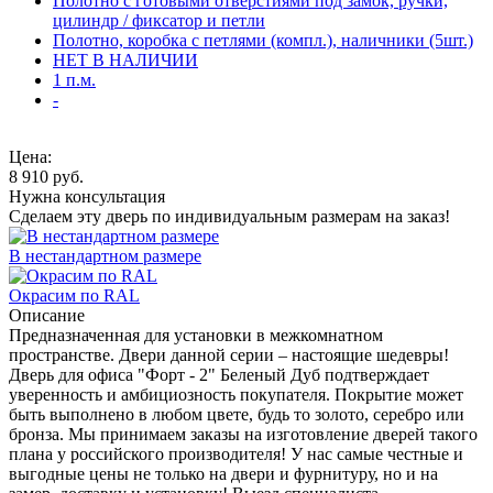
Полотно с готовыми отверстиями под замок, ручки,
цилиндр / фиксатор и петли
Полотно, коробка с петлями (компл.), наличники (5шт.)
НЕТ В НАЛИЧИИ
1 п.м.
-
Цена:
8 910
руб.
Нужна консультация
Сделаем эту дверь по индивидуальным размерам на заказ!
В нестандартном размере
Окрасим по RAL
Описание
Предназначенная для установки в межкомнатном
пространстве. Двери данной серии – настоящие шедевры!
Дверь для офиса "Форт - 2" Беленый Дуб подтверждает
уверенность и амбициозность покупателя. Покрытие может
быть выполнено в любом цвете, будь то золото, серебро или
бронза. Мы принимаем заказы на изготовление дверей такого
плана у российского производителя! У нас самые честные и
выгодные цены не только на двери и фурнитуру, но и на