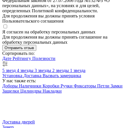
Федеральным законом от 27.07.2006 года №152-ФЗ «О
персональных данных», на условиях и для целей,
определенных Политикой конфиденциальности.
Для продолжения вы должны принять условия
Пользовательского соглашения
Я согласен на обработку персональных данных
Для продолжения вы должны принять соглашение на
обработку персональных данных
Отправить отзыв
Сортировать по:
Дате
Рейтингу
Полезности
5 звезд
4 звезды
3 звезды
2 звезды
1 звезда
Установка
Доставка
Вызвать замерщика
У нас также есть:
Доборы
Наличники
Коробки
Ручки
Фиксаторы
Петли
Замки
Защелки
Цилиндры
Накладки
Доставка дверей
Замер