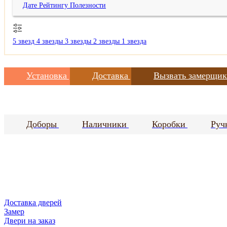
Дате
Рейтингу
Полезности
5 звезд
4 звезды
3 звезды
2 звезды
1 звезда
Установка
Доставка
Вызвать замерщик
Доборы
Наличники
Коробки
Руч
Доставка дверей
Замер
Двери на заказ