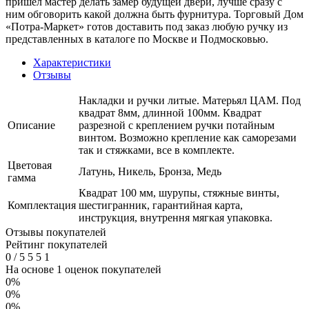
пришел мастер делать замер будущей двери, лучше сразу с
ним обговорить какой должна быть фурнитура. Торговый Дом
«Потра-Маркет» готов доставить под заказ любую ручку из
представленных в каталоге по Москве и Подмосковью.
Характеристики
Отзывы
Накладки и ручки литые. Матерьял ЦАМ. Под
квадрат 8мм, длинной 100мм. Квадрат
Описание
разрезной с креплением ручки потайным
винтом. Возможно крепление как саморезами
так и стяжками, все в комплекте.
Цветовая
Латунь, Никель, Бронза, Медь
гамма
Квадрат 100 мм, шурупы, стяжные винты,
Комплектация
шестигранник, гарантийная карта,
инструкция, внутрення мягкая упаковка.
Отзывы покупателей
Рейтинг покупателей
0
/
5
5
5
1
На основе 1 оценок покупателей
0%
0%
0%