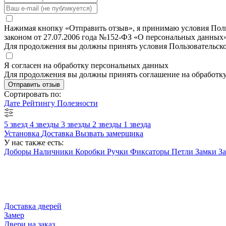
Нажимая кнопку «Отправить отзыв», я принимаю условия Польз
законом от 27.07.2006 года №152-ФЗ «О персональных данных»
Для продолжения вы должны принять условия Пользовательск
Я согласен на обработку персональных данных
Для продолжения вы должны принять соглашение на обработк
Отправить отзыв
Сортировать по:
Дате
Рейтингу
Полезности
5 звезд
4 звезды
3 звезды
2 звезды
1 звезда
Установка
Доставка
Вызвать замерщика
У нас также есть:
Доборы
Наличники
Коробки
Ручки
Фиксаторы
Петли
Замки
З
Доставка дверей
Замер
Двери на заказ