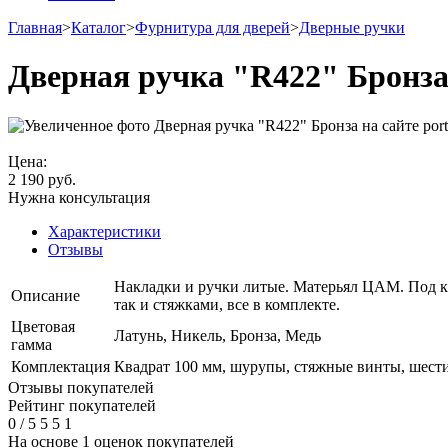
Главная
>
Каталог
>
Фурнитура для дверей
>
Дверные ручки
Дверная ручка "R422" Бронз
Цена:
2 190
руб.
Нужна консультация
Характеристики
Отзывы
Накладки и ручки литые. Матерьял ЦАМ. Под к
Описание
так и стяжками, все в комплекте.
Цветовая
Латунь, Никель, Бронза, Медь
гамма
Комплектация
Квадрат 100 мм, шурупы, стяжные винты, шести
Отзывы покупателей
Рейтинг покупателей
0
/
5
5
5
1
На основе 1 оценок покупателей