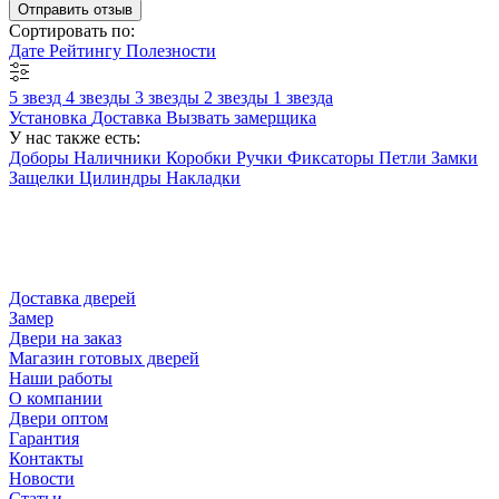
Отправить отзыв
Сортировать по:
Дате
Рейтингу
Полезности
5 звезд
4 звезды
3 звезды
2 звезды
1 звезда
Установка
Доставка
Вызвать замерщика
У нас также есть:
Доборы
Наличники
Коробки
Ручки
Фиксаторы
Петли
Замки
Защелки
Цилиндры
Накладки
Доставка дверей
Замер
Двери на заказ
Магазин готовых дверей
Наши работы
О компании
Двери оптом
Гарантия
Контакты
Новости
Статьи