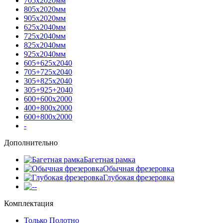
705х2020мм
805х2020мм
905х2020мм
625х2040мм
725х2040мм
825х2040мм
925х2040мм
605+625х2040
705+725х2040
305+825х2040
305+925+2040
600+600х2000
400+800х2000
600+800х2000
-
Дополнительно
Багетная рамка
Обычная фрезеровка
Глубокая фрезеровка
-
Комплектация
Только Полотно