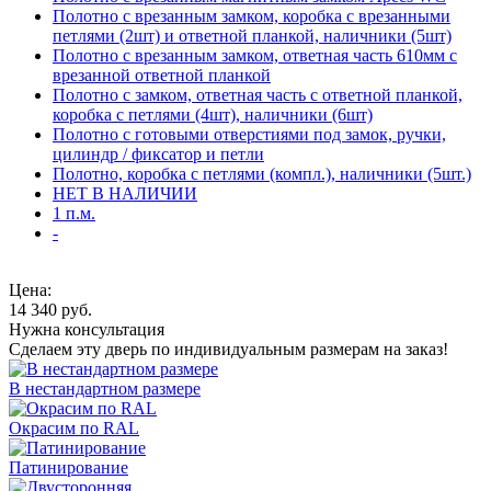
Полотно с врезанным замком, коробка с врезанными
петлями (2шт) и ответной планкой, наличники (5шт)
Полотно с врезанным замком, ответная часть 610мм с
врезанной ответной планкой
Полотно с замком, ответная часть с ответной планкой,
коробка с петлями (4шт), наличники (6шт)
Полотно с готовыми отверстиями под замок, ручки,
цилиндр / фиксатор и петли
Полотно, коробка с петлями (компл.), наличники (5шт.)
НЕТ В НАЛИЧИИ
1 п.м.
-
Цена:
14 340
руб.
Нужна консультация
Сделаем эту дверь по индивидуальным размерам на заказ!
В нестандартном размере
Окрасим по RAL
Патинирование