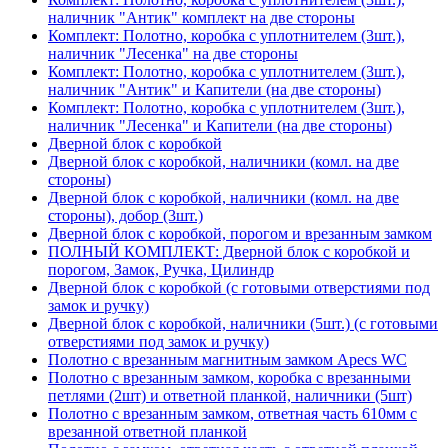
наличник "Антик" комплект на две стороны
Комплект: Полотно, коробка с уплотнителем (3шт.),
наличник "Лесенка" на две стороны
Комплект: Полотно, коробка с уплотнителем (3шт.),
наличник "Антик" и Капители (на две стороны)
Комплект: Полотно, коробка с уплотнителем (3шт.),
наличник "Лесенка" и Капители (на две стороны)
Дверной блок с коробкой
Дверной блок с коробкой, наличники (комл. на две
стороны)
Дверной блок с коробкой, наличники (комл. на две
стороны), добор (3шт.)
Дверной блок с коробкой, порогом и врезанным замком
ПОЛНЫЙ КОМПЛЕКТ: Дверной блок с коробкой и
порогом, Замок, Ручка, Цилиндр
Дверной блок с коробкой (с готовыми отверстиями под
замок и ручку)
Дверной блок с коробкой, наличники (5шт.) (с готовыми
отверстиями под замок и ручку)
Полотно с врезанным магнитным замком Apecs WC
Полотно с врезанным замком, коробка с врезанными
петлями (2шт) и ответной планкой, наличники (5шт)
Полотно с врезанным замком, ответная часть 610мм с
врезанной ответной планкой