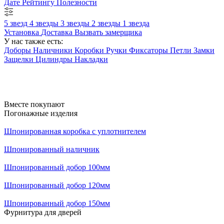
Дате
Рейтингу
Полезности
5 звезд
4 звезды
3 звезды
2 звезды
1 звезда
Установка
Доставка
Вызвать замерщика
У нас также есть:
Доборы
Наличники
Коробки
Ручки
Фиксаторы
Петли
Замки
Защелки
Цилиндры
Накладки
Вместе покупают
Погонажные изделия
Шпонированная коробка с уплотнителем
Шпонированный наличник
Шпонированный добор 100мм
Шпонированный добор 120мм
Шпонированный добор 150мм
Фурнитура для дверей