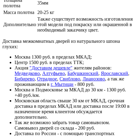
Толщина
35мм
полотна
Масса полотна
20-25 кг
Также существует возможность изготовления
Дополнительно
этой модели под покраску или окрашенной в
необходимый заказчику цвет.
Доставка межкомнатных дверей из натурального шпона
глухих:
Москва 1300 руб. в пределах МКАД;
Центр 1500 руб. в пределах ТТК;
Акция
"Доставим дешевле"
жителям районов:
Медведково
,
Алтуфьево
,
Бабушкинский
,
Ярославский
,
Бибирево
,
Отрадное
,
Свиблово
,
Лианозово
, а так же
проживающим в
г. Мытищи
- 800 руб.
Москва и Подмосковье за МКАД до 30 км - 1300 руб.
+40 руб./км.
Московская область свыше 30 км от МКАД, срочная
доставка в пределах МКАД или доставка после 19:00 в
назначенное время клиентом обсуждается
дополнительно.
Так же возможно забрать товар самовывозом.
Самовывоз дверей со склада - 200 руб.
Доставка по России - с помощью транспортных