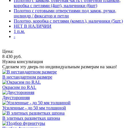
Полотно с замком, ответная часть с ответной планкой,
коробка с петлями (4шт), наличники (6шт)
Полотно с готовыми отверстиями под замок, ручки,
цилиндр / фиксатор и петли
Полотно, коробка с петлями (компл.), наличники (5шт.)
НЕТ В НАЛИЧИИ
1 п.м.
-
Цена:
8 430
руб.
Нужна консультация
Сделаем эту дверь по индивидуальным размерам на заказ!
В нестандартном размере
Окрасим по RAL
Двусторонняя
Усиленные - до 50 мм толщиной
В элитных разцветках шпона