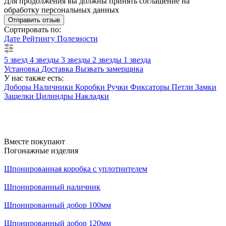
Для продолжения вы должны принять соглашение на
обработку персональных данных
Отправить отзыв
Сортировать по:
Дате
Рейтингу
Полезности
5 звезд
4 звезды
3 звезды
2 звезды
1 звезда
Установка
Доставка
Вызвать замерщика
У нас также есть:
Доборы
Наличники
Коробки
Ручки
Фиксаторы
Петли
Замки
Защелки
Цилиндры
Накладки
Вместе покупают
Погонажные изделия
Шпонированная коробка с уплотнителем
Шпонированный наличник
Шпонированный добор 100мм
Шпонированный добор 120мм