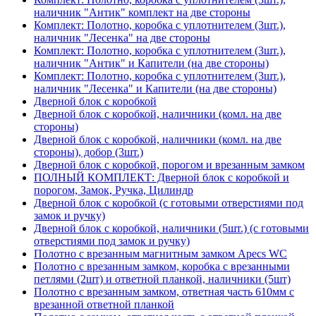
наличник "Антик" комплект на две стороны
Комплект: Полотно, коробка с уплотнителем (3шт.),
наличник "Лесенка" на две стороны
Комплект: Полотно, коробка с уплотнителем (3шт.),
наличник "Антик" и Капители (на две стороны)
Комплект: Полотно, коробка с уплотнителем (3шт.),
наличник "Лесенка" и Капители (на две стороны)
Дверной блок с коробкой
Дверной блок с коробкой, наличники (комл. на две
стороны)
Дверной блок с коробкой, наличники (комл. на две
стороны), добор (3шт.)
Дверной блок с коробкой, порогом и врезанным замком
ПОЛНЫЙ КОМПЛЕКТ: Дверной блок с коробкой и
порогом, Замок, Ручка, Цилиндр
Дверной блок с коробкой (с готовыми отверстиями под
замок и ручку)
Дверной блок с коробкой, наличники (5шт.) (с готовыми
отверстиями под замок и ручку)
Полотно с врезанным магнитным замком Apecs WC
Полотно с врезанным замком, коробка с врезанными
петлями (2шт) и ответной планкой, наличники (5шт)
Полотно с врезанным замком, ответная часть 610мм с
врезанной ответной планкой