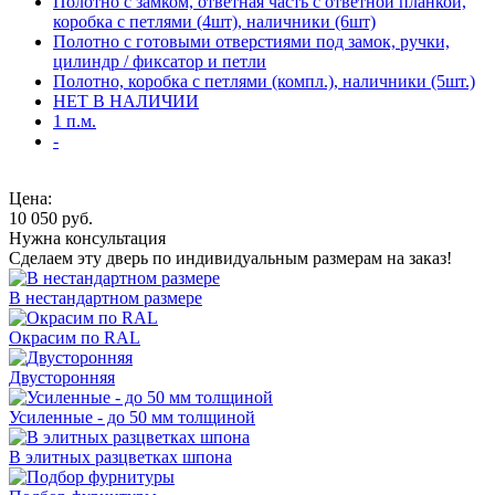
Полотно с замком, ответная часть с ответной планкой,
коробка с петлями (4шт), наличники (6шт)
Полотно с готовыми отверстиями под замок, ручки,
цилиндр / фиксатор и петли
Полотно, коробка с петлями (компл.), наличники (5шт.)
НЕТ В НАЛИЧИИ
1 п.м.
-
Цена:
10 050
руб.
Нужна консультация
Сделаем эту дверь по индивидуальным размерам на заказ!
В нестандартном размере
Окрасим по RAL
Двусторонняя
Усиленные - до 50 мм толщиной
В элитных разцветках шпона