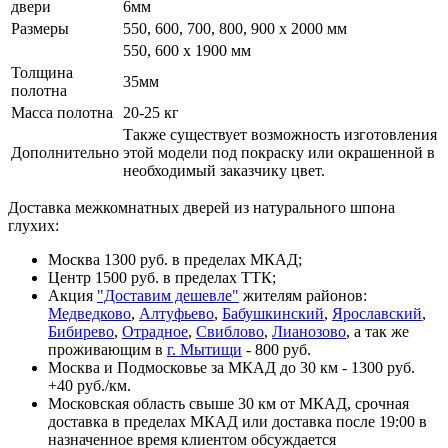
двери
6мм
Размеры
550, 600, 700, 800, 900 x 2000 мм
550, 600 х 1900 мм
Толщина
35мм
полотна
Масса полотна
20-25 кг
Также существует возможность изготовления
Дополнительно
этой модели под покраску или окрашенной в
необходимый заказчику цвет.
Доставка межкомнатных дверей из натурального шпона
глухих:
Москва 1300 руб. в пределах МКАД;
Центр 1500 руб. в пределах ТТК;
Акция
"Доставим дешевле"
жителям районов:
Медведково
,
Алтуфьево
,
Бабушкинский
,
Ярославский
,
Бибирево
,
Отрадное
,
Свиблово
,
Лианозово
, а так же
проживающим в
г. Мытищи
- 800 руб.
Москва и Подмосковье за МКАД до 30 км - 1300 руб.
+40 руб./км.
Московская область свыше 30 км от МКАД, срочная
доставка в пределах МКАД или доставка после 19:00 в
назначенное время клиентом обсуждается