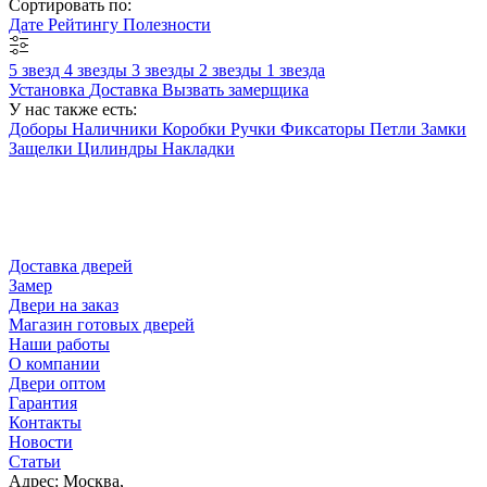
Сортировать по:
Дате
Рейтингу
Полезности
5 звезд
4 звезды
3 звезды
2 звезды
1 звезда
Установка
Доставка
Вызвать замерщика
У нас также есть:
Доборы
Наличники
Коробки
Ручки
Фиксаторы
Петли
Замки
Защелки
Цилиндры
Накладки
Доставка дверей
Замер
Двери на заказ
Магазин готовых дверей
Наши работы
О компании
Двери оптом
Гарантия
Контакты
Новости
Статьи
Адрес: Москва,