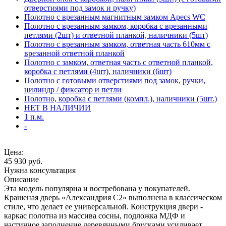
отверстиями под замок и ручку)
Полотно с врезанным магнитным замком Apecs WC
Полотно с врезанным замком, коробка с врезанными
петлями (2шт) и ответной планкой, наличники (5шт)
Полотно с врезанным замком, ответная часть 610мм с
врезанной ответной планкой
Полотно с замком, ответная часть с ответной планкой,
коробка с петлями (4шт), наличники (6шт)
Полотно с готовыми отверстиями под замок, ручки,
цилиндр / фиксатор и петли
Полотно, коробка с петлями (компл.), наличники (5шт.)
НЕТ В НАЛИЧИИ
1 п.м.
-
Цена:
45 930
руб.
Нужна консультация
Описание
Эта модель популярна и востребована у покупателей.
Крашеная дверь «Александрия С2» выполнена в классическом
стиле, что делает ее универсальной. Конструкция двери -
каркас полотна из массива сосны, подложка МДФ и
частичное заполнение деревянными брусками усиливает