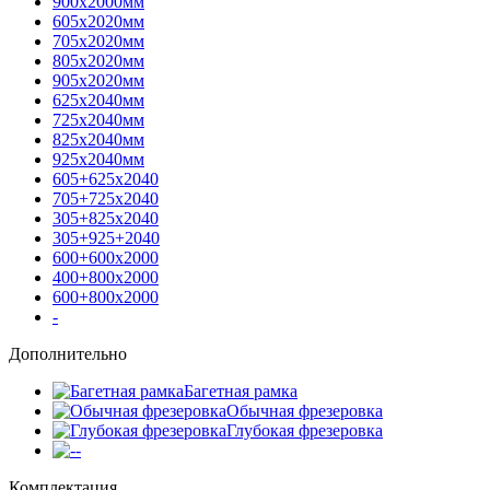
900х2000мм
605х2020мм
705х2020мм
805х2020мм
905х2020мм
625х2040мм
725х2040мм
825х2040мм
925х2040мм
605+625х2040
705+725х2040
305+825х2040
305+925+2040
600+600х2000
400+800х2000
600+800х2000
-
Дополнительно
Багетная рамка
Обычная фрезеровка
Глубокая фрезеровка
-
Комплектация