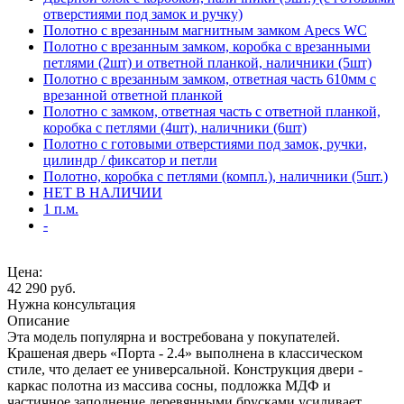
отверстиями под замок и ручку)
Полотно с врезанным магнитным замком Apecs WC
Полотно с врезанным замком, коробка с врезанными
петлями (2шт) и ответной планкой, наличники (5шт)
Полотно с врезанным замком, ответная часть 610мм с
врезанной ответной планкой
Полотно с замком, ответная часть с ответной планкой,
коробка с петлями (4шт), наличники (6шт)
Полотно с готовыми отверстиями под замок, ручки,
цилиндр / фиксатор и петли
Полотно, коробка с петлями (компл.), наличники (5шт.)
НЕТ В НАЛИЧИИ
1 п.м.
-
Цена:
42 290
руб.
Нужна консультация
Описание
Эта модель популярна и востребована у покупателей.
Крашеная дверь «Порта - 2.4» выполнена в классическом
стиле, что делает ее универсальной. Конструкция двери -
каркас полотна из массива сосны, подложка МДФ и
частичное заполнение деревянными брусками усиливает