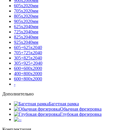
900х2000мм
605х2020мм
705х2020мм
805х2020мм
905х2020мм
625х2040мм
725х2040мм
825х2040мм
925х2040мм
605+625х2040
705+725х2040
305+825х2040
305+925+2040
600+600х2000
400+800х2000
600+800х2000
-
Дополнительно
Багетная рамка
Обычная фрезеровка
Глубокая фрезеровка
-
Комплектация