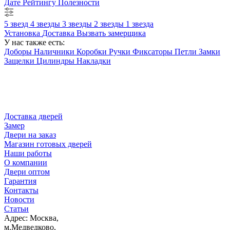
Дате
Рейтингу
Полезности
5 звезд
4 звезды
3 звезды
2 звезды
1 звезда
Установка
Доставка
Вызвать замерщика
У нас также есть:
Доборы
Наличники
Коробки
Ручки
Фиксаторы
Петли
Замки
Защелки
Цилиндры
Накладки
Доставка дверей
Замер
Двери на заказ
Магазин готовых дверей
Наши работы
О компании
Двери оптом
Гарантия
Контакты
Новости
Статьи
Адрес: Москва,
м.Медведково,