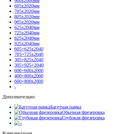
900х2000мм
605х2020мм
705х2020мм
805х2020мм
905х2020мм
625х2040мм
725х2040мм
825х2040мм
925х2040мм
605+625х2040
705+725х2040
305+825х2040
305+925+2040
600+600х2000
400+800х2000
600+800х2000
-
Дополнительно
Багетная рамка
Обычная фрезеровка
Глубокая фрезеровка
-
Комплектация