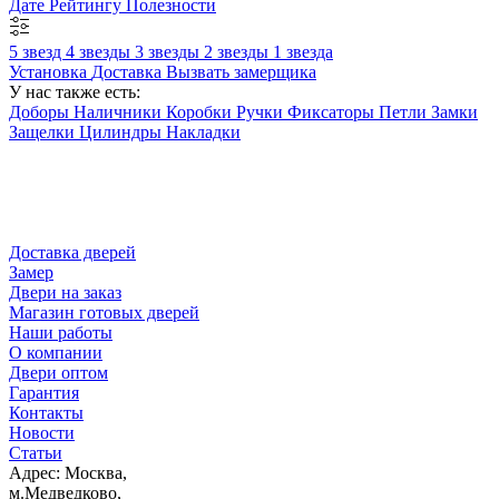
Дате
Рейтингу
Полезности
5 звезд
4 звезды
3 звезды
2 звезды
1 звезда
Установка
Доставка
Вызвать замерщика
У нас также есть:
Доборы
Наличники
Коробки
Ручки
Фиксаторы
Петли
Замки
Защелки
Цилиндры
Накладки
Доставка дверей
Замер
Двери на заказ
Магазин готовых дверей
Наши работы
О компании
Двери оптом
Гарантия
Контакты
Новости
Статьи
Адрес: Москва,
м.Медведково,