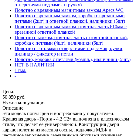
отверстиями под замок и ручку)
Полотно с врезанным магнитным замком Apecs WC
Полотно с врезанным замком, коробка с врезанными
петлями (2шт) и ответной планкой, наличники (5шт)
Полотно с врезанным замком, ответная часть 610мм с
врезанной ответной планкой
Полотно с замком, ответная часть с ответной планкой,
коробка с петлями (4шт), наличники (6шт)
Полотно с готовыми отверстиями под замок, ручки,
цилиндр / фиксатор и петли
Полотно, коробка с петлями (компл.), наличники (5шт.)
НЕТ В НАЛИЧИИ
1 п.м.
-
Цена:
50 850
руб.
Нужна консультация
Описание
Эта модель популярна и востребована у покупателей.
Крашеная дверь «Порта - 4.2 С2» выполнена в классическом
стиле, что делает ее универсальной. Конструкция двери -
каркас полотна из массива сосны, подложка МДФ и
частичное заполнение деревянными брусками усиливает