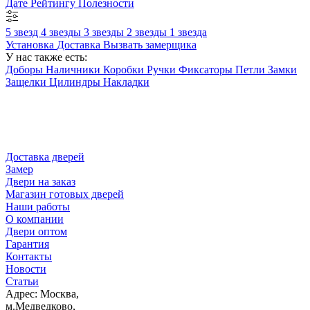
Дате
Рейтингу
Полезности
5 звезд
4 звезды
3 звезды
2 звезды
1 звезда
Установка
Доставка
Вызвать замерщика
У нас также есть:
Доборы
Наличники
Коробки
Ручки
Фиксаторы
Петли
Замки
Защелки
Цилиндры
Накладки
Доставка дверей
Замер
Двери на заказ
Магазин готовых дверей
Наши работы
О компании
Двери оптом
Гарантия
Контакты
Новости
Статьи
Адрес: Москва,
м.Медведково,