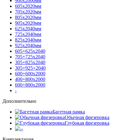
900х2000мм
605х2020мм
705х2020мм
805х2020мм
905х2020мм
625х2040мм
725х2040мм
825х2040мм
925х2040мм
605+625х2040
705+725х2040
305+825х2040
305+925+2040
600+600х2000
400+800х2000
600+800х2000
-
Дополнительно
Багетная рамка
Обычная фрезеровка
Глубокая фрезеровка
-
Комплектация