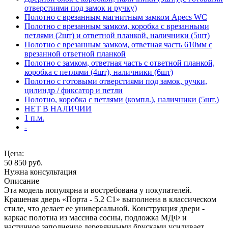
отверстиями под замок и ручку)
Полотно с врезанным магнитным замком Apecs WC
Полотно с врезанным замком, коробка с врезанными
петлями (2шт) и ответной планкой, наличники (5шт)
Полотно с врезанным замком, ответная часть 610мм с
врезанной ответной планкой
Полотно с замком, ответная часть с ответной планкой,
коробка с петлями (4шт), наличники (6шт)
Полотно с готовыми отверстиями под замок, ручки,
цилиндр / фиксатор и петли
Полотно, коробка с петлями (компл.), наличники (5шт.)
НЕТ В НАЛИЧИИ
1 п.м.
-
Цена:
50 850
руб.
Нужна консультация
Описание
Эта модель популярна и востребована у покупателей.
Крашеная дверь «Порта - 5.2 С1» выполнена в классическом
стиле, что делает ее универсальной. Конструкция двери -
каркас полотна из массива сосны, подложка МДФ и
частичное заполнение деревянными брусками усиливает