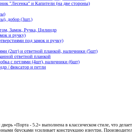
чник "Лесенка" и Капители (на две стороны)
ны)
ы), добор (3шт.)
м, Замок, Ручка, Цилиндр
мок и ручку)
отверстиями под замок и ручку)
ями (2шт) и ответной планкой, наличники (5шт)
езанной ответной планкой
робка с петлями (4шт), наличники (6шт)
ндр / фиксатор и петли
дверь «Порта - 5.2» выполнена в классическом стиле, что делает
нными брусками усиливает конструкцию изнутри. Производитель