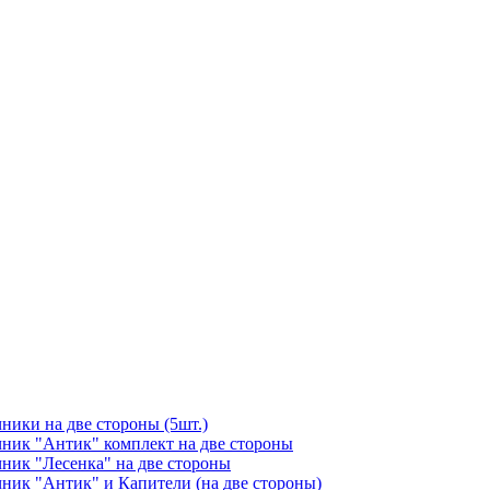
чники на две стороны (5шт.)
ичник "Антик" комплект на две стороны
чник "Лесенка" на две стороны
чник "Антик" и Капители (на две стороны)