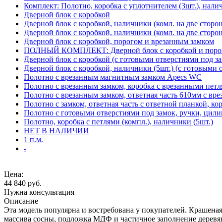
Комплект: Полотно, коробка с уплотнителем (3шт.), нали
Дверной блок с коробкой
Дверной блок с коробкой, наличники (комл. на две сторо
Дверной блок с коробкой, наличники (комл. на две сторон
Дверной блок с коробкой, порогом и врезанным замком
ПОЛНЫЙ КОМПЛЕКТ: Дверной блок с коробкой и порого
Дверной блок с коробкой (с готовыми отверстиями под за
Дверной блок с коробкой, наличники (5шт.) (с готовыми 
Полотно с врезанным магнитным замком Apecs WC
Полотно с врезанным замком, коробка с врезанными петл
Полотно с врезанным замком, ответная часть 610мм с вр
Полотно с замком, ответная часть с ответной планкой, ко
Полотно с готовыми отверстиями под замок, ручки, цили
Полотно, коробка с петлями (компл.), наличники (5шт.)
НЕТ В НАЛИЧИИ
1 п.м.
-
Цена:
44 840
руб.
Нужна консультация
Описание
Эта модель популярна и востребована у покупателей. Крашеная 
массива сосны, подложка МДФ и частичное заполнение деревя