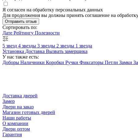
Я согласен на обработку персональных данных
Для продолжения вы должны принять соглашение на обработк
Отправить отзыв
Сортировать по:
Дате
Рейтингу
Полезности
5 звезд
4 звезды
3 звезды
2 звезды
1 звезда
Установка
Доставка
Вызвать замерщика
У нас также есть:
Доборы
Наличники
Коробки
Ручки
Фиксаторы
Петли
Замки
З
Доставка дверей
Замер
Двери на заказ
Магазин готовых дверей
Наши работы
О компании
Двери оптом
Гарантия