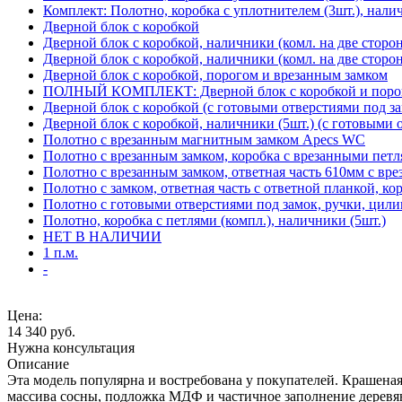
Комплект: Полотно, коробка с уплотнителем (3шт.), нали
Дверной блок с коробкой
Дверной блок с коробкой, наличники (комл. на две сторо
Дверной блок с коробкой, наличники (комл. на две сторон
Дверной блок с коробкой, порогом и врезанным замком
ПОЛНЫЙ КОМПЛЕКТ: Дверной блок с коробкой и порого
Дверной блок с коробкой (с готовыми отверстиями под за
Дверной блок с коробкой, наличники (5шт.) (с готовыми 
Полотно с врезанным магнитным замком Apecs WC
Полотно с врезанным замком, коробка с врезанными петл
Полотно с врезанным замком, ответная часть 610мм с вр
Полотно с замком, ответная часть с ответной планкой, ко
Полотно с готовыми отверстиями под замок, ручки, цили
Полотно, коробка с петлями (компл.), наличники (5шт.)
НЕТ В НАЛИЧИИ
1 п.м.
-
Цена:
14 340
руб.
Нужна консультация
Описание
Эта модель популярна и востребована у покупателей. Крашеная 
массива сосны, подложка МДФ и частичное заполнение деревя