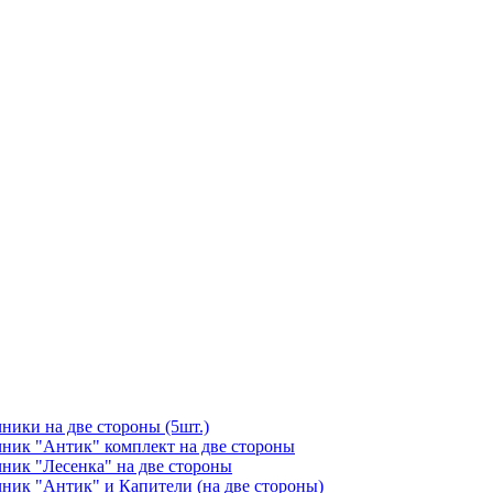
чники на две стороны (5шт.)
ичник "Антик" комплект на две стороны
чник "Лесенка" на две стороны
чник "Антик" и Капители (на две стороны)