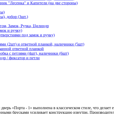
чник "Лесенка" и Капители (на две стороны)
ны)
ы), добор (3шт.)
м, Замок, Ручка, Цилиндр
мок и ручку)
отверстиями под замок и ручку)
ями (2шт) и ответной планкой, наличники (5шт)
езанной ответной планкой
робка с петлями (4шт), наличники (6шт)
ндр / фиксатор и петли
дверь «Порта - 1» выполнена в классическом стиле, что делает е
нными брусками усиливает конструкцию изнутри. Производитель