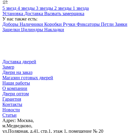
5 звезд
4 звезды
3 звезды
2 звезды
1 звезда
Установка
Доставка
Вызвать замерщика
У нас также есть:
Доборы
Наличники
Коробки
Ручки
Фиксаторы
Петли
Замки
Защелки
Цилиндры
Накладки
Доставка дверей
Замер
Двери на заказ
Магазин готовых дверей
Наши работы
О компании
Двери оптом
Гарантия
Контакты
Новости
Статьи
Адрес: Москва,
м.Медведково,
ул.Полярная, д.41, стр.1, этаж 1, помещение № 20