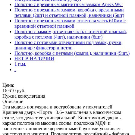
Полотно с врезанным магнитным замком Apecs WC
Полотно с врезанным замком, коробка с врезанными
петлями (2шт) и ответной планкой, наличники (5шт)
Полотно с врезанным замком, ответная часть 610мм с
врезанной ответной планкой
Полотно с замком, ответная часть с ответной планкой,
коробка с петлями (4шт), наличники (6шт)
Полотно с готовыми отверстиями под замок, ручки,
цилиндр / фиксатор и петли
Полотно, коробка с петлями (компл.), наличники (5шт.)
НЕТ В НАЛИЧИИ
1 п.м.
-
Цена:
16 610
руб.
Нужна консультация
Описание
Эта модель популярна и востребована у покупателей.
Крашеная дверь «Порта - 3.6» выполнена в классическом
стиле, что делает ее универсальной. Конструкция двери -
каркас полотна из массива сосны, подложка МДФ и
частичное заполнение деревянными брусками усиливает
конструкцию изнутри. Производитель российский - фабрика