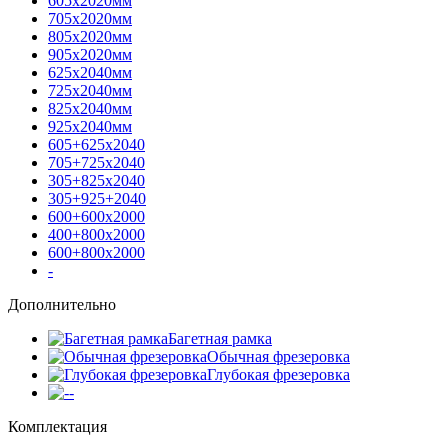
605х2020мм
705х2020мм
805х2020мм
905х2020мм
625х2040мм
725х2040мм
825х2040мм
925х2040мм
605+625х2040
705+725х2040
305+825х2040
305+925+2040
600+600х2000
400+800х2000
600+800х2000
-
Дополнительно
Багетная рамка
Обычная фрезеровка
Глубокая фрезеровка
-
Комплектация