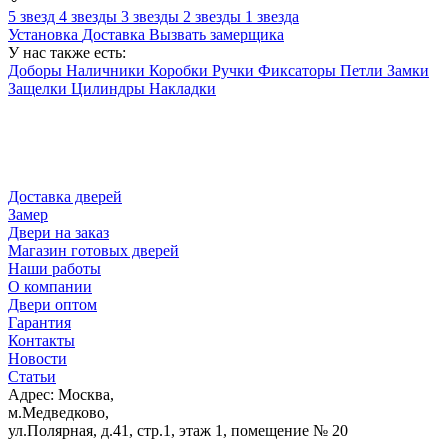
5 звезд
4 звезды
3 звезды
2 звезды
1 звезда
Установка
Доставка
Вызвать замерщика
У нас также есть:
Доборы
Наличники
Коробки
Ручки
Фиксаторы
Петли
Замки
Защелки
Цилиндры
Накладки
Доставка дверей
Замер
Двери на заказ
Магазин готовых дверей
Наши работы
О компании
Двери оптом
Гарантия
Контакты
Новости
Статьи
Адрес: Москва,
м.Медведково,
ул.Полярная, д.41, стр.1, этаж 1, помещение № 20