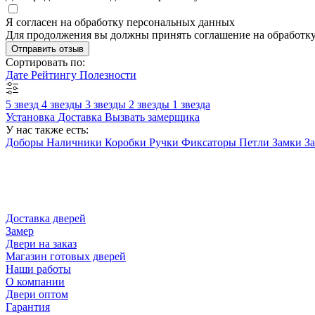
Я согласен на обработку персональных данных
Для продолжения вы должны принять соглашение на обработк
Отправить отзыв
Сортировать по:
Дате
Рейтингу
Полезности
5 звезд
4 звезды
3 звезды
2 звезды
1 звезда
Установка
Доставка
Вызвать замерщика
У нас также есть:
Доборы
Наличники
Коробки
Ручки
Фиксаторы
Петли
Замки
З
Доставка дверей
Замер
Двери на заказ
Магазин готовых дверей
Наши работы
О компании
Двери оптом
Гарантия