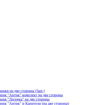
чники на две стороны (5шт.)
ичник "Антик" комплект на две стороны
чник "Лесенка" на две стороны
чник "Антик" и Капители (на две стороны)