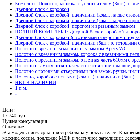
Комплект: Полотно, коробка с уплотнителем (3шт.), нали
Дверной блок с коробкой
Дверной блок с коробкой, наличники (комл. на две сторо
Дверной блок с коробкой, наличники (комл. на две сторон
Дверной блок с коробкой, порогом и врезанным замком
ПОЛНЫЙ КОМПЛЕКТ: Дверной блок с коробкой и порого
Дверной блок с коробкой (с готовыми отверстиями под за
Дверной блок с коробкой, наличники (5шт.) (с готовыми 
Полотно с врезанным магнитным замком Apecs WC
Полотно с врезанным замком, коробка с врезанными петл
Полотно с врезанным замком, ответная часть 610мм с вр
Полотно с замком, ответная часть с ответной планкой, ко
Полотно с готовыми отверстиями под замок, ручки, цили
Полотно, коробка с петлями (компл.), наличники (5шт.)
НЕТ В НАЛИЧИИ
1 п.м.
-
Цена:
17 740
руб.
Нужна консультация
Описание
Эта модель популярна и востребована у покупателей. Крашеная 
массива сосны, подложка МДФ и частичное заполнение деревя