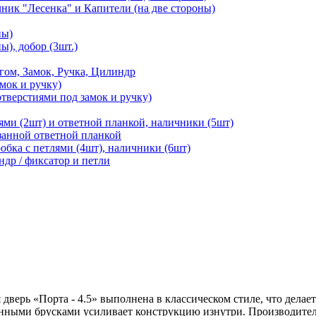
чник "Лесенка" и Капители (на две стороны)
ны)
ы), добор (3шт.)
м, Замок, Ручка, Цилиндр
мок и ручку)
отверстиями под замок и ручку)
ями (2шт) и ответной планкой, наличники (5шт)
езанной ответной планкой
робка с петлями (4шт), наличники (6шт)
ндр / фиксатор и петли
дверь «Порта - 4.5» выполнена в классическом стиле, что делает
нными брусками усиливает конструкцию изнутри. Производитель