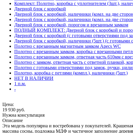
Комплект: Полотно, коробка с уплотнителем (3шт.), нали
Дверной блок с коробкой
Дверной блок с коробкой, наличники (комл. на две сторо
Дверной блок с коробкой, наличники (комл. на две сторон
Дверной блок с коробкой, порогом и врезанным замком
ПОЛНЫЙ КОМПЛЕКТ: Дверной блок с коробкой и порого
Дверной блок с коробкой (с готовыми отверстиями под за
Дверной блок с коробкой, наличники (5шт.) (с готовыми 
Полотно с врезанным магнитным замком Apecs WC
Полотно с врезанным замком, коробка с врезанными петл
Полотно с врезанным замком, ответная часть 610мм с вр
Полотно с замком, ответная часть с ответной планкой, ко
Полотно с готовыми отверстиями под замок, ручки, цили
Полотно, коробка с петлями (компл.), наличники (5шт.)
НЕТ В НАЛИЧИИ
1 п.м.
-
Цена:
19 930
руб.
Нужна консультация
Описание
Эта модель популярна и востребована у покупателей. Крашеная 
массива сосны, подложка МДФ и частичное заполнение деревя