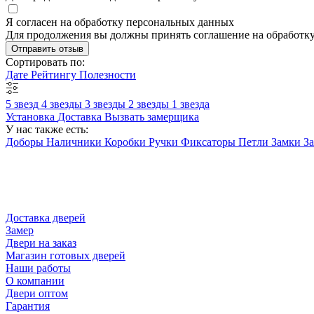
Я согласен на обработку персональных данных
Для продолжения вы должны принять соглашение на обработк
Отправить отзыв
Сортировать по:
Дате
Рейтингу
Полезности
5 звезд
4 звезды
3 звезды
2 звезды
1 звезда
Установка
Доставка
Вызвать замерщика
У нас также есть:
Доборы
Наличники
Коробки
Ручки
Фиксаторы
Петли
Замки
З
Доставка дверей
Замер
Двери на заказ
Магазин готовых дверей
Наши работы
О компании
Двери оптом
Гарантия