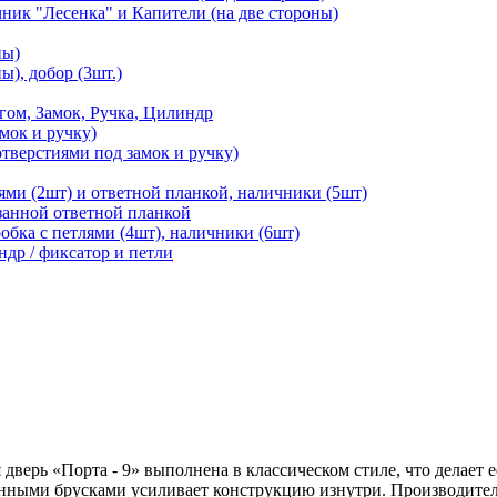
чник "Лесенка" и Капители (на две стороны)
ны)
ы), добор (3шт.)
м, Замок, Ручка, Цилиндр
мок и ручку)
отверстиями под замок и ручку)
ями (2шт) и ответной планкой, наличники (5шт)
езанной ответной планкой
робка с петлями (4шт), наличники (6шт)
ндр / фиксатор и петли
дверь «Порта - 9» выполнена в классическом стиле, что делает е
нными брусками усиливает конструкцию изнутри. Производитель