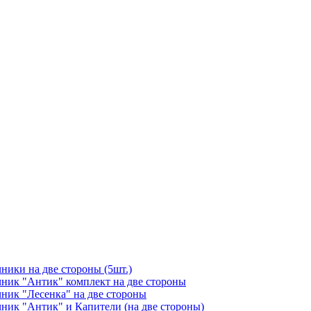
чники на две стороны (5шт.)
ичник "Антик" комплект на две стороны
чник "Лесенка" на две стороны
чник "Антик" и Капители (на две стороны)