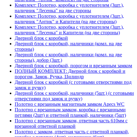
Комплект: Полотно, коробка с уплотнителем (3шт.),
наличник "Лесенка" на две стороны
Комплект: Полотно, коробка с уплотнителем (3шт.),
наличник "Антик" и Капители (на две стороны)
Комплект: Полотно, коробка с уплотнителем (3шт.),
наличник "Лесенка" и Капители (на две стороны)
Дверной блок с коробкой
Дверной блок с коробкой, наличники (комл. на две
стороны)
Дверной блок с коробкой, наличники (комл. на две
стороны), добор (3шт.)
Дверной блок с коробкой, порогом и врезанным замком
ПОЛНЫЙ КОМПЛЕКТ: Дверной блок с коробкой и
порогом, Замок, Ручка, Цилиндр
Дверной блок с коробкой (с готовыми отверстиями под
замок и ручку)
Дверной блок с коробкой, наличники (5шт.) (с готовыми
отверстиями под замок и ручку)
Полотно с врезанным магнитным замком Apecs WC
Полотно с врезанным замком, коробка с врезанными
петлями (2шт) и ответной планкой, наличники (5шт)
Полотно с врезанным замком, ответная часть 610мм с
врезанной ответной планкой
Полотно с замком, ответная часть с ответной планкой,