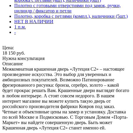
коробка с петлями (4шт), наличники (6шт)
Полотно с готовыми отверстиями под замок, ручки,
цилиндр / фиксатор и петли
Полотно, коробка с петлями (компл.), наличники (5шт.)
НЕТ В НАЛИЧИИ
1 п.м.
-
Цена:
18 150
руб.
Нужна консультация
Описание
Межкомнатная крашенная дверь «Лутеция С2» – настоящее
произведение искусства. Это выбор для уверенных и
амбициозных покупателей. Возможно Патинирование
фрезерованного рисунка: бронза, серебро, золото – какой
будет прокрас решать Вам. Крашенные двери выглядят богато
в любом интерьере. А стоят совсем недорого. В нашем
интернет магазине вы можете купить такую дверь от
российского производителя фабрики Ковров под заказ.
Четные и объективные цены на замер и установку. Доставка
по всей Москве и Подмосковью. С Торговым Домом «Порта-
Маркет» вы найдете совершенную дверь. Быть может
Крашенная дверь «Лутеция С2» станет именно ей.