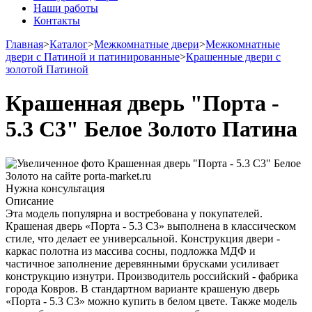
Наши работы
Контакты
Главная
>
Каталог
>
Межкомнатные двери
>
Межкомнатные
двери с Патиной и патинированные
>
Крашенные двери с
золотой Патиной
Крашенная дверь "Порта -
5.3 С3" Белое Золото Патина
Нужна консультация
Описание
Эта модель популярна и востребована у покупателей.
Крашеная дверь «Порта - 5.3 С3» выполнена в классическом
стиле, что делает ее универсальной. Конструкция двери -
каркас полотна из массива сосны, подложка МДФ и
частичное заполнение деревянными брусками усиливает
конструкцию изнутри. Производитель российский - фабрика
города Ковров. В стандартном варианте крашеную дверь
«Порта - 5.3 С3» можно купить в белом цвете. Также модель