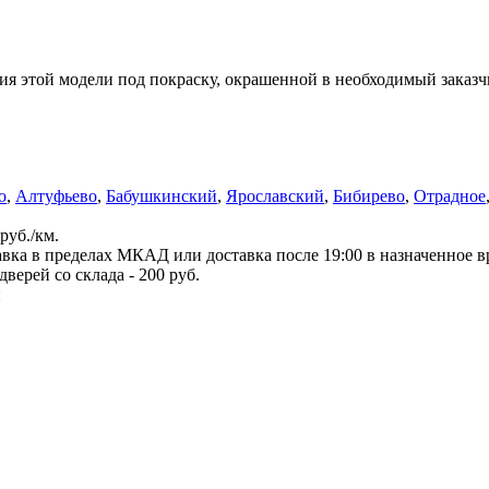
я этой модели под покраску, окрашенной в необходимый заказчи
о
,
Алтуфьево
,
Бабушкинский
,
Ярославский
,
Бибирево
,
Отрадное
руб./км.
вка в пределах МКАД или доставка после 19:00 в назначенное 
верей со склада - 200 руб.
й