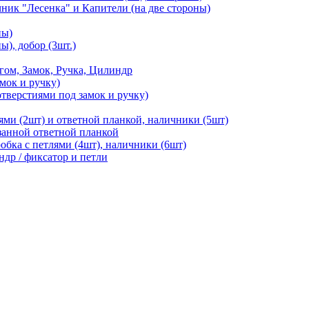
чник "Лесенка" и Капители (на две стороны)
ны)
ы), добор (3шт.)
м, Замок, Ручка, Цилиндр
мок и ручку)
отверстиями под замок и ручку)
ями (2шт) и ответной планкой, наличники (5шт)
езанной ответной планкой
робка с петлями (4шт), наличники (6шт)
ндр / фиксатор и петли