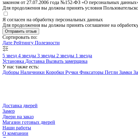
законом от 27.07.2006 года №152-ФЗ «О персональных данных»
Для продолжения вы должны принять условия Пользовательск
Я согласен на обработку персональных данных
Для продолжения вы должны принять соглашение на обработк
Отправить отзыв
Сортировать по:
Дате
Рейтингу
Полезности
5 звезд
4 звезды
3 звезды
2 звезды
1 звезда
Установка
Доставка
Вызвать замерщика
У нас также есть:
Доборы
Наличники
Коробки
Ручки
Фиксаторы
Петли
Замки
З
Доставка дверей
Замер
Двери на заказ
Магазин готовых дверей
Наши работы
О компании