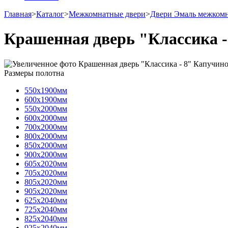
Главная
>
Каталог
>
Межкомнатные двери
>
Двери Эмаль межком
Крашенная дверь "Классика -
Размеры полотна
550х1900мм
600х1900мм
550х2000мм
600х2000мм
700х2000мм
800х2000мм
850х2000мм
900х2000мм
605х2020мм
705х2020мм
805х2020мм
905х2020мм
625х2040мм
725х2040мм
825х2040мм
925х2040мм