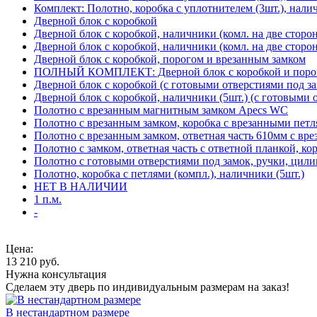
Комплект: Полотно, коробка с уплотнителем (3шт.), нали
Дверной блок с коробкой
Дверной блок с коробкой, наличники (комл. на две сторо
Дверной блок с коробкой, наличники (комл. на две сторон
Дверной блок с коробкой, порогом и врезанным замком
ПОЛНЫЙ КОМПЛЕКТ: Дверной блок с коробкой и порого
Дверной блок с коробкой (с готовыми отверстиями под за
Дверной блок с коробкой, наличники (5шт.) (с готовыми 
Полотно с врезанным магнитным замком Apecs WC
Полотно с врезанным замком, коробка с врезанными петл
Полотно с врезанным замком, ответная часть 610мм с вр
Полотно с замком, ответная часть с ответной планкой, ко
Полотно с готовыми отверстиями под замок, ручки, цили
Полотно, коробка с петлями (компл.), наличники (5шт.)
НЕТ В НАЛИЧИИ
1 п.м.
-
Цена:
13 210
руб.
Нужна консультация
Сделаем эту дверь по индивидуальным размерам на заказ!
В нестандартном размере