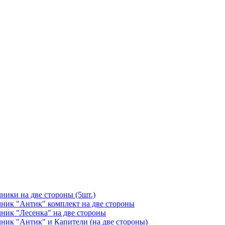
чники на две стороны (5шт.)
ичник "Антик" комплект на две стороны
чник "Лесенка" на две стороны
чник "Антик" и Капители (на две стороны)