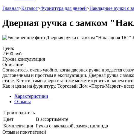
Главная
>
Каталог
>
Фурнитура для дверей
>
Накладные ручки с з
Дверная ручка с замком "Нак
Цена:
2 690
руб.
Нужна консультация
Описание
Согласитесь, очень удобно, когда дверная ручка продается сраз
долговечным и простым в эксплуатации. Дверная ручка с замко
стиле. Кстати, сами двери вы тоже можете купить в нашем инт
Как и цены на фурнитуру. Торговый Дом «Порта-Маркет» всегд
Характеристики
Отзывы
Производитель
Цвет
В ассортименте
Комплектация
Ручка с накладкой, замок, цилиндр
Отзывы покупателей