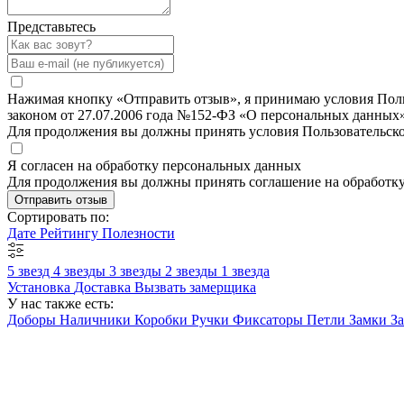
Представьтесь
Нажимая кнопку «Отправить отзыв», я принимаю условия Польз
законом от 27.07.2006 года №152-ФЗ «О персональных данных»
Для продолжения вы должны принять условия Пользовательск
Я согласен на обработку персональных данных
Для продолжения вы должны принять соглашение на обработк
Отправить отзыв
Сортировать по:
Дате
Рейтингу
Полезности
5 звезд
4 звезды
3 звезды
2 звезды
1 звезда
Установка
Доставка
Вызвать замерщика
У нас также есть:
Доборы
Наличники
Коробки
Ручки
Фиксаторы
Петли
Замки
З