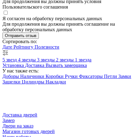
Для продолжения вы должны принять условия
Пользовательского соглашения
Я согласен на обработку персональных данных
Для продолжения вы должны принять соглашение на
обработку персональных данных
Отправить отзыв
Сортировать по:
Дате
Рейтингу
Полезности
5 звезд
4 звезды
3 звезды
2 звезды
1 звезда
Установка
Доставка
Вызвать замерщика
У нас также есть:
Доборы
Наличники
Коробки
Ручки
Фиксаторы
Петли
Замки
Защелки
Цилиндры
Накладки
Доставка дверей
Замер
Двери на заказ
Магазин готовых дверей
Наши работы