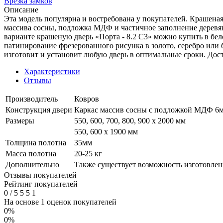
Врезка замков
Описание
Эта модель популярна и востребована у покупателей. Крашеная 
массива сосны, подложка МДФ и частичное заполнение деревя
варианте крашеную дверь «Порта - 8.2 С3» можно купить в бе
патинирование фрезерованного рисунка в золото, серебро или
изготовит и установит любую дверь в оптимальные сроки. Дос
Характеристики
Отзывы
Производитель
Ковров
Конструкция двери
Каркас массив сосны с подложкой МДФ 6мм
Размеры
550, 600, 700, 800, 900 x 2000 мм
550, 600 х 1900 мм
Толщина полотна
35мм
Масса полотна
20-25 кг
Дополнительно
Также существует возможность изготовлен
Отзывы покупателей
Рейтинг покупателей
0
/
5
5
5
1
На основе 1 оценок покупателей
0%
0%