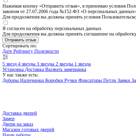
Нажимая кнопку «Отправить отзыв», я принимаю условия Польз
законом от 27.07.2006 года №152-ФЗ «О персональных данных»
Для продолжения вы должны принять условия Пользовательск
Я согласен на обработку персональных данных
Для продолжения вы должны принять соглашение на обработк
Отправить отзыв
Сортировать по:
Дате
Рейтингу
Полезности
5 звезд
4 звезды
3 звезды
2 звезды
1 звезда
Установка
Доставка
Вызвать замерщика
У нас также есть:
Доборы
Наличники
Коробки
Ручки
Фиксаторы
Петли
Замки
З
Доставка дверей
Замер
Двери на заказ
Магазин готовых дверей
Наши работы