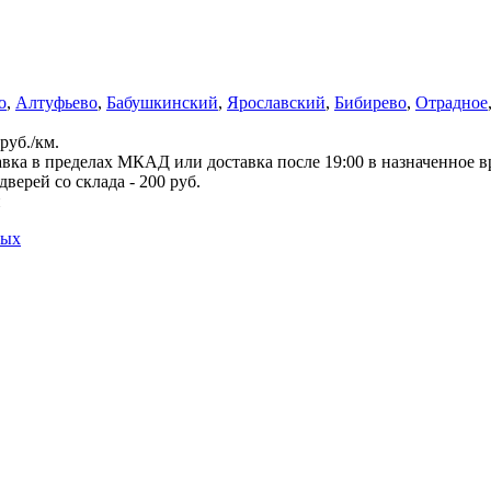
о
,
Алтуфьево
,
Бабушкинский
,
Ярославский
,
Бибирево
,
Отрадное
руб./км.
вка в пределах МКАД или доставка после 19:00 в назначенное 
верей со склада - 200 руб.
й
ных