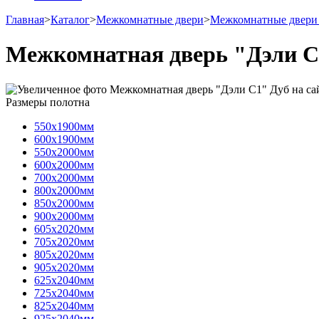
Главная
>
Каталог
>
Межкомнатные двери
>
Межкомнатные двери
Межкомнатная дверь "Дэли С
Размеры полотна
550х1900мм
600х1900мм
550х2000мм
600х2000мм
700х2000мм
800х2000мм
850х2000мм
900х2000мм
605х2020мм
705х2020мм
805х2020мм
905х2020мм
625х2040мм
725х2040мм
825х2040мм
925х2040мм