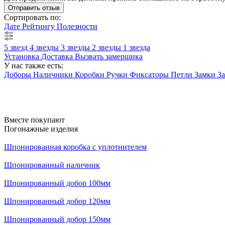
Отправить отзыв
Сортировать по:
Дате
Рейтингу
Полезности
5 звезд
4 звезды
3 звезды
2 звезды
1 звезда
Установка
Доставка
Вызвать замерщика
У нас также есть:
Доборы
Наличники
Коробки
Ручки
Фиксаторы
Петли
Замки
З
Вместе покупают
Погонажные изделия
Шпонированная коробка с уплотнителем
Шпонированный наличник
Шпонированный добор 100мм
Шпонированный добор 120мм
Шпонированный добор 150мм