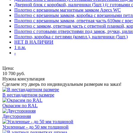
Дверной блок с коробкой, наличники (5шт.) (с готовыми 
Полотно с врезанным магнитным замком Apecs WC
Полотно с врезанным замком, коробка с врезанными петл
Полотно с врезанным замком, ответная часть 610мм с вр
Полотно с замком, ответная часть с ответной планкой, ко
Полотно с готовыми отверстиями под замок, ручки, цили
Полотно, коробка с петлями (компл.), наличники (5шт.)
НЕТ В НАЛИЧИИ
1 п.м.
-
Цена:
10 700
руб.
Нужна консультация
Сделаем эту дверь по индивидуальным размерам на заказ!
В нестандартном размере
Окрасим по RAL
Двусторонняя
Усиленные - до 50 мм толщиной