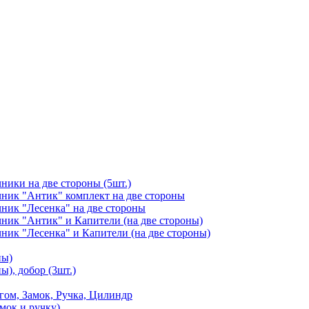
чники на две стороны (5шт.)
ичник "Антик" комплект на две стороны
чник "Лесенка" на две стороны
чник "Антик" и Капители (на две стороны)
чник "Лесенка" и Капители (на две стороны)
ны)
ы), добор (3шт.)
м, Замок, Ручка, Цилиндр
мок и ручку)