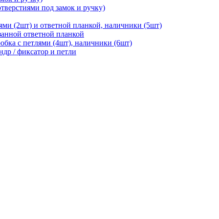
отверстиями под замок и ручку)
ями (2шт) и ответной планкой, наличники (5шт)
езанной ответной планкой
робка с петлями (4шт), наличники (6шт)
ндр / фиксатор и петли