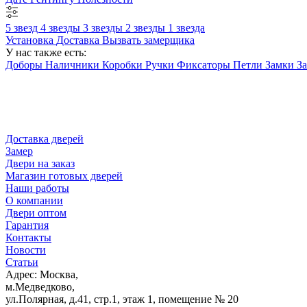
5 звезд
4 звезды
3 звезды
2 звезды
1 звезда
Установка
Доставка
Вызвать замерщика
У нас также есть:
Доборы
Наличники
Коробки
Ручки
Фиксаторы
Петли
Замки
З
Доставка дверей
Замер
Двери на заказ
Магазин готовых дверей
Наши работы
О компании
Двери оптом
Гарантия
Контакты
Новости
Статьи
Адрес: Москва,
м.Медведково,
ул.Полярная, д.41, стр.1, этаж 1, помещение № 20