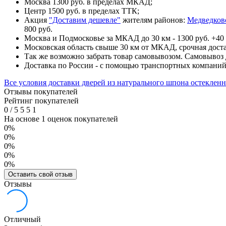
Москва 1300 руб. в пределах МКАД;
Центр 1500 руб. в пределах ТТК;
Акция
"Доставим дешевле"
жителям районов:
Медведков
800 руб.
Москва и Подмосковье за МКАД до 30 км - 1300 руб. +40 
Московская область свыше 30 км от МКАД, срочная доста
Так же возможно забрать товар самовывозом. Самовывоз д
Доставка по России - с помощью транспортных компани
Все условия доставки дверей из натурального шпона остеклен
Отзывы покупателей
Рейтинг покупателей
0
/
5
5
5
1
На основе 1 оценок покупателей
0%
0%
0%
0%
0%
Оставить свой отзыв
Отзывы
Отличный