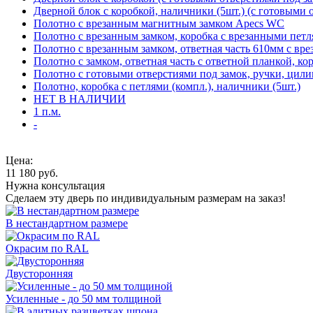
Дверной блок с коробкой, наличники (5шт.) (с готовыми 
Полотно с врезанным магнитным замком Apecs WC
Полотно с врезанным замком, коробка с врезанными петл
Полотно с врезанным замком, ответная часть 610мм с вр
Полотно с замком, ответная часть с ответной планкой, ко
Полотно с готовыми отверстиями под замок, ручки, цили
Полотно, коробка с петлями (компл.), наличники (5шт.)
НЕТ В НАЛИЧИИ
1 п.м.
-
Цена:
11 180
руб.
Нужна консультация
Сделаем эту дверь по индивидуальным размерам на заказ!
В нестандартном размере
Окрасим по RAL
Двусторонняя
Усиленные - до 50 мм толщиной