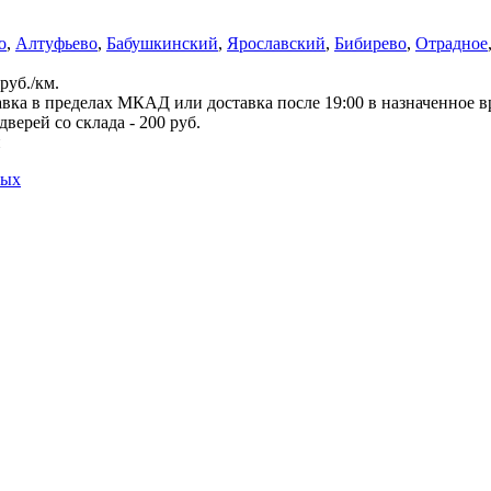
о
,
Алтуфьево
,
Бабушкинский
,
Ярославский
,
Бибирево
,
Отрадное
руб./км.
вка в пределах МКАД или доставка после 19:00 в назначенное 
верей со склада - 200 руб.
й
ных