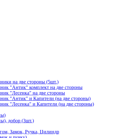
чники на две стороны (5шт.)
ичник "Антик" комплект на две стороны
чник "Лесенка" на две стороны
чник "Антик" и Капители (на две стороны)
чник "Лесенка" и Капители (на две стороны)
ны)
ы), добор (3шт.)
м, Замок, Ручка, Цилиндр
мок и ручку)