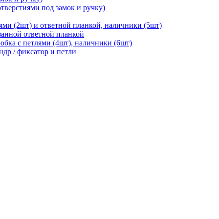
отверстиями под замок и ручку)
ями (2шт) и ответной планкой, наличники (5шт)
езанной ответной планкой
робка с петлями (4шт), наличники (6шт)
ндр / фиксатор и петли