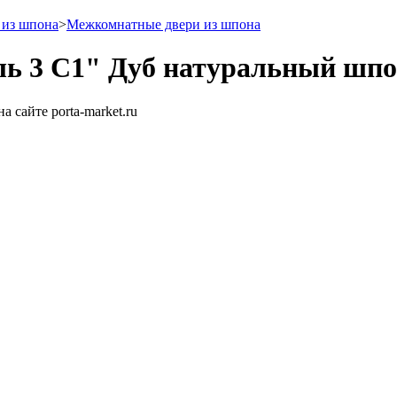
 из шпона
>
Межкомнатные двери из шпона
ь 3 С1" Дуб натуральный шп