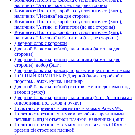
наличник "Антик" комплект на две стороны
Комплект: Полотно, коробка с уплотнителем (3шт.),
наличник "Лесенка" на две стороны
Комплект: Полотно, коробка с уплотнителем (3шт.),
наличник "Антик" и Капители (на две стороны)
Комплект: Полотно, коробка с уплотнителем (3шт.),
наличник "Лесенка" и Капители (на две стороны)
Дверной блок с коробкой
Дверной блок с коробкой, наличники (комл. на две
стороны)
Дверной блок с коробкой, наличники (комл. на две
стороны), добор (3шт.)
Дверной блок с коробкой, порогом и врезанным замком
ПОЛНЫЙ КОМПЛЕКТ: Дверной блок с коробкой и
порогом, Замок, Ручка, Цилиндр
Дверной блок с коробкой (с готовыми отверстиями под
замок и ручку)
Дверной блок с коробкой, наличники (5шт.) (с готовыми
отверстиями под замок и ручку)
Полотно с врезанным магнитным замком Apecs WC
Полотно с врезанным замком, коробка с врезанными
петлями (2шт) и ответной планкой, наличники (5шт)
Полотно с врезанным замком, ответная часть 610мм с
врезанной ответной планкой