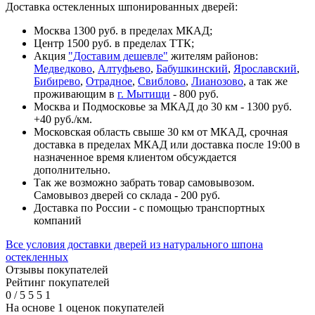
Доставка остекленных шпонированных дверей:
Москва 1300 руб. в пределах МКАД;
Центр 1500 руб. в пределах ТТК;
Акция
"Доставим дешевле"
жителям районов:
Медведково
,
Алтуфьево
,
Бабушкинский
,
Ярославский
,
Бибирево
,
Отрадное
,
Свиблово
,
Лианозово
, а так же
проживающим в
г. Мытищи
- 800 руб.
Москва и Подмосковье за МКАД до 30 км - 1300 руб.
+40 руб./км.
Московская область свыше 30 км от МКАД, срочная
доставка в пределах МКАД или доставка после 19:00 в
назначенное время клиентом обсуждается
дополнительно.
Так же возможно забрать товар самовывозом.
Самовывоз дверей со склада - 200 руб.
Доставка по России - с помощью транспортных
компаний
Все условия доставки дверей из натурального шпона
остекленных
Отзывы покупателей
Рейтинг покупателей
0
/
5
5
5
1
На основе 1 оценок покупателей