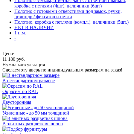
Полотно с замком, ответная часть с ответной планкой,
коробка с петлями (4шт), наличники (6шт)
Полотно с готовыми отверстиями под замок, ручки,
цилиндр / фиксатор и петли
Полотно, коробка с петлями (компл.), наличники (5шт.)
НЕТ В НАЛИЧИИ
1 п.м.
-
Цена:
11 180
руб.
Нужна консультация
Сделаем эту дверь по индивидуальным размерам на заказ!
В нестандартном размере
Окрасим по RAL
Двусторонняя
Усиленные - до 50 мм толщиной
В элитных разцветках шпона