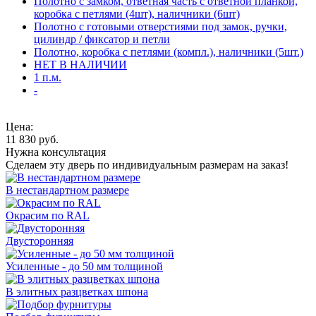
Полотно с замком, ответная часть с ответной планкой,
коробка с петлями (4шт), наличники (6шт)
Полотно с готовыми отверстиями под замок, ручки,
цилиндр / фиксатор и петли
Полотно, коробка с петлями (компл.), наличники (5шт.)
НЕТ В НАЛИЧИИ
1 п.м.
-
Цена:
11 830
руб.
Нужна консультация
Сделаем эту дверь по индивидуальным размерам на заказ!
В нестандартном размере
Окрасим по RAL
Двусторонняя
Усиленные - до 50 мм толщиной
В элитных разцветках шпона