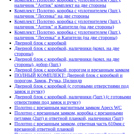
наличник "Антик" комплект на две стороны
Комплект: Полотно, коробка с уплотнителем (3шт.),
наличник "Лесенка" на две стороны
Комплект: Полотно, коробка с уплотнителем (3шт.),
наличник "Антик" и Капители (на две стороны)
Комплект: Полотно, коробка с уплотнителем (3шт.),
наличник "Лесенка" и Капители (на две стороны)
Дверной блок с коробкой
Дверной блок с коробкой, наличники (комл. на две
стороны)
Дверной блок с коробкой, наличники (комл. на две
стороны), добор (3шт.)
Дверной блок с коробкой, порогом и врезанным замком
ПОЛНЫЙ КОМПЛЕКТ: Дверной блок с коробкой и
порогом, Замок, Ручка, Цилиндр
Дверной блок с коробкой (с готовыми отверстиями под
замок и ручку)
Дверной блок с коробкой, наличники (5шт.) (с готовыми
отверстиями под замок и ручку)
Полотно с врезанным магнитным замком Apecs WC
Полотно с врезанным замком, коробка с врезанными
петлями (2шт) и ответной планкой, наличники (5шт)
Полотно с врезанным замком, ответная часть 610мм с
врезанной ответной планкой