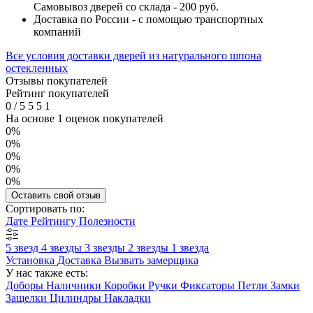
Самовывоз дверей со склада - 200 руб.
Доставка по России - с помощью транспортных
компаний
Все условия доставки дверей из натурального шпона
остекленных
Отзывы покупателей
Рейтинг покупателей
0
/
5
5
5
1
На основе 1 оценок покупателей
0%
0%
0%
0%
0%
Оставить свой отзыв
Сортировать по:
Дате
Рейтингу
Полезности
5 звезд
4 звезды
3 звезды
2 звезды
1 звезда
Установка
Доставка
Вызвать замерщика
У нас также есть:
Доборы
Наличники
Коробки
Ручки
Фиксаторы
Петли
Замки
Защелки
Цилиндры
Накладки