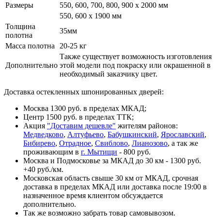
Размеры
550, 600, 700, 800, 900 x 2000 мм
550, 600 х 1900 мм
Толщина
35мм
полотна
Масса полотна
20-25 кг
Также существует возможность изготовления
Дополнительно
этой модели под покраску или окрашенной в
необходимый заказчику цвет.
Доставка остекленных шпонированных дверей:
Москва 1300 руб. в пределах МКАД;
Центр 1500 руб. в пределах ТТК;
Акция
"Доставим дешевле"
жителям районов:
Медведково
,
Алтуфьево
,
Бабушкинский
,
Ярославский
,
Бибирево
,
Отрадное
,
Свиблово
,
Лианозово
, а так же
проживающим в
г. Мытищи
- 800 руб.
Москва и Подмосковье за МКАД до 30 км - 1300 руб.
+40 руб./км.
Московская область свыше 30 км от МКАД, срочная
доставка в пределах МКАД или доставка после 19:00 в
назначенное время клиентом обсуждается
дополнительно.
Так же возможно забрать товар самовывозом.