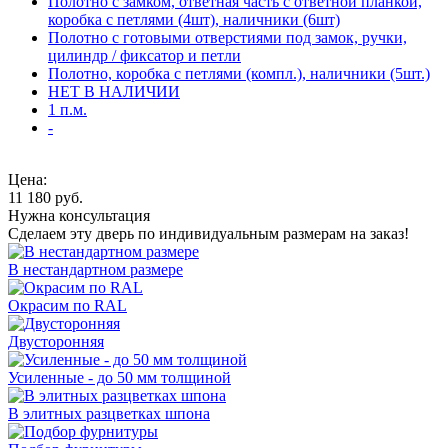
Полотно с замком, ответная часть с ответной планкой,
коробка с петлями (4шт), наличники (6шт)
Полотно с готовыми отверстиями под замок, ручки,
цилиндр / фиксатор и петли
Полотно, коробка с петлями (компл.), наличники (5шт.)
НЕТ В НАЛИЧИИ
1 п.м.
-
Цена:
11 180
руб.
Нужна консультация
Сделаем эту дверь по индивидуальным размерам на заказ!
В нестандартном размере
Окрасим по RAL
Двусторонняя
Усиленные - до 50 мм толщиной
В элитных разцветках шпона