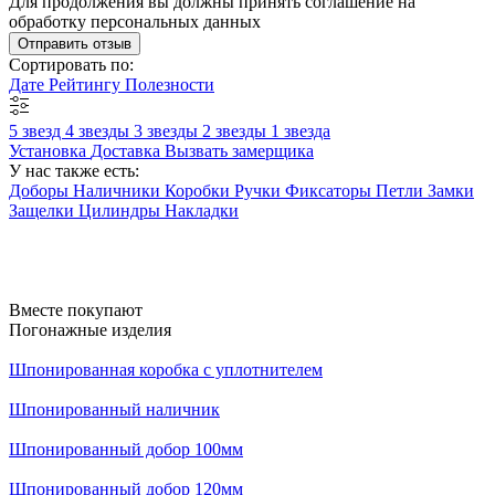
Для продолжения вы должны принять соглашение на
обработку персональных данных
Отправить отзыв
Сортировать по:
Дате
Рейтингу
Полезности
5 звезд
4 звезды
3 звезды
2 звезды
1 звезда
Установка
Доставка
Вызвать замерщика
У нас также есть:
Доборы
Наличники
Коробки
Ручки
Фиксаторы
Петли
Замки
Защелки
Цилиндры
Накладки
Вместе покупают
Погонажные изделия
Шпонированная коробка с уплотнителем
Шпонированный наличник
Шпонированный добор 100мм
Шпонированный добор 120мм