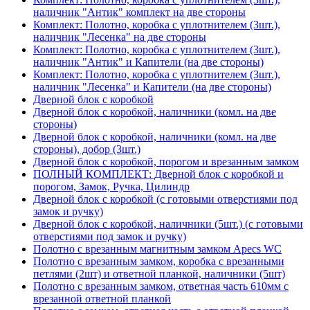
наличник "Антик" комплект на две стороны
Комплект: Полотно, коробка с уплотнителем (3шт.),
наличник "Лесенка" на две стороны
Комплект: Полотно, коробка с уплотнителем (3шт.),
наличник "Антик" и Капители (на две стороны)
Комплект: Полотно, коробка с уплотнителем (3шт.),
наличник "Лесенка" и Капители (на две стороны)
Дверной блок с коробкой
Дверной блок с коробкой, наличники (комл. на две
стороны)
Дверной блок с коробкой, наличники (комл. на две
стороны), добор (3шт.)
Дверной блок с коробкой, порогом и врезанным замком
ПОЛНЫЙ КОМПЛЕКТ: Дверной блок с коробкой и
порогом, Замок, Ручка, Цилиндр
Дверной блок с коробкой (с готовыми отверстиями под
замок и ручку)
Дверной блок с коробкой, наличники (5шт.) (с готовыми
отверстиями под замок и ручку)
Полотно с врезанным магнитным замком Apecs WC
Полотно с врезанным замком, коробка с врезанными
петлями (2шт) и ответной планкой, наличники (5шт)
Полотно с врезанным замком, ответная часть 610мм с
врезанной ответной планкой