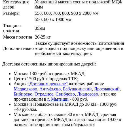
Конструкция
Усиленный массив сосны с подложкой МДФ
двери
6мм
Размеры
550, 600, 700, 800, 900 x 2000 мм
550, 600 х 1900 мм
Толщина
35мм
полотна
Масса полотна
20-25 кг
Также существует возможность изготовления
Дополнительно
этой модели под покраску или окрашенной в
необходимый заказчику цвет.
Доставка остекленных шпонированных дверей:
Москва 1300 руб. в пределах МКАД;
Центр 1500 руб. в пределах ТТК;
Акция
"Доставим дешевле"
жителям районов:
Медведково
,
Алтуфьево
,
Бабушкинский
,
Ярославский
,
Бибирево
,
Отрадное
,
Свиблово
,
Лианозово
, а так же
проживающим в
г. Мытищи
- 800 руб.
Москва и Подмосковье за МКАД до 30 км - 1300 руб.
+40 руб./км.
Московская область свыше 30 км от МКАД, срочная
доставка в пределах МКАД или доставка после 19:00 в
назначенное время клиентом обсуждается