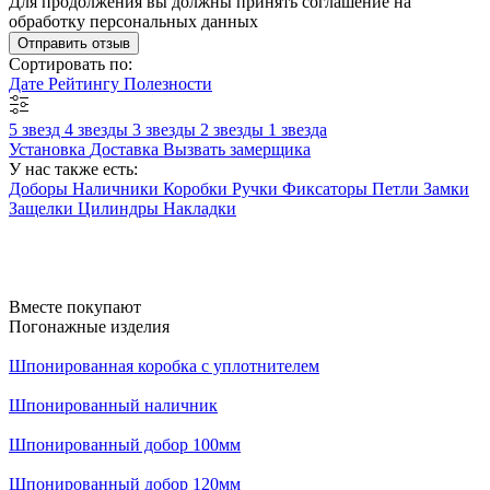
Для продолжения вы должны принять соглашение на
обработку персональных данных
Отправить отзыв
Сортировать по:
Дате
Рейтингу
Полезности
5 звезд
4 звезды
3 звезды
2 звезды
1 звезда
Установка
Доставка
Вызвать замерщика
У нас также есть:
Доборы
Наличники
Коробки
Ручки
Фиксаторы
Петли
Замки
Защелки
Цилиндры
Накладки
Вместе покупают
Погонажные изделия
Шпонированная коробка с уплотнителем
Шпонированный наличник
Шпонированный добор 100мм
Шпонированный добор 120мм