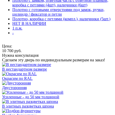
Полотно с замком, ответная часть с ответной планкой,
коробка с петлями (4шт), наличники (6шт)
Полотно с готовыми отверстиями под замок, ручки,
цилиндр / фиксатор и петли
Полотно, коробка с петлями (компл.), наличники (5шт.)
НЕТ В НАЛИЧИИ
1 п.м.
-
Цена:
10 700
руб.
Нужна консультация
Сделаем эту дверь по индивидуальным размерам на заказ!
В нестандартном размере
Окрасим по RAL
Двусторонняя
Усиленные - до 50 мм толщиной
В элитных разцветках шпона