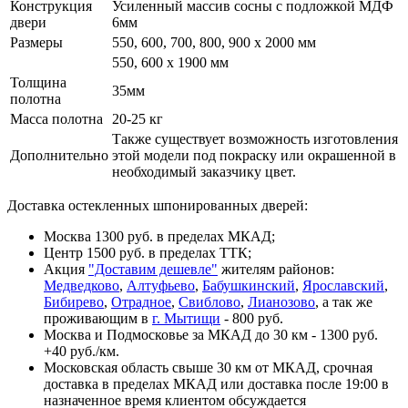
Конструкция
Усиленный массив сосны с подложкой МДФ
двери
6мм
Размеры
550, 600, 700, 800, 900 x 2000 мм
550, 600 х 1900 мм
Толщина
35мм
полотна
Масса полотна
20-25 кг
Также существует возможность изготовления
Дополнительно
этой модели под покраску или окрашенной в
необходимый заказчику цвет.
Доставка остекленных шпонированных дверей:
Москва 1300 руб. в пределах МКАД;
Центр 1500 руб. в пределах ТТК;
Акция
"Доставим дешевле"
жителям районов:
Медведково
,
Алтуфьево
,
Бабушкинский
,
Ярославский
,
Бибирево
,
Отрадное
,
Свиблово
,
Лианозово
, а так же
проживающим в
г. Мытищи
- 800 руб.
Москва и Подмосковье за МКАД до 30 км - 1300 руб.
+40 руб./км.
Московская область свыше 30 км от МКАД, срочная
доставка в пределах МКАД или доставка после 19:00 в
назначенное время клиентом обсуждается