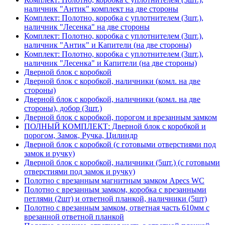
наличник "Антик" комплект на две стороны
Комплект: Полотно, коробка с уплотнителем (3шт.),
наличник "Лесенка" на две стороны
Комплект: Полотно, коробка с уплотнителем (3шт.),
наличник "Антик" и Капители (на две стороны)
Комплект: Полотно, коробка с уплотнителем (3шт.),
наличник "Лесенка" и Капители (на две стороны)
Дверной блок с коробкой
Дверной блок с коробкой, наличники (комл. на две
стороны)
Дверной блок с коробкой, наличники (комл. на две
стороны), добор (3шт.)
Дверной блок с коробкой, порогом и врезанным замком
ПОЛНЫЙ КОМПЛЕКТ: Дверной блок с коробкой и
порогом, Замок, Ручка, Цилиндр
Дверной блок с коробкой (с готовыми отверстиями под
замок и ручку)
Дверной блок с коробкой, наличники (5шт.) (с готовыми
отверстиями под замок и ручку)
Полотно с врезанным магнитным замком Apecs WC
Полотно с врезанным замком, коробка с врезанными
петлями (2шт) и ответной планкой, наличники (5шт)
Полотно с врезанным замком, ответная часть 610мм с
врезанной ответной планкой