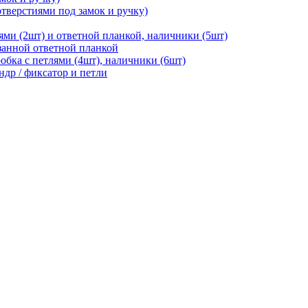
отверстиями под замок и ручку)
ями (2шт) и ответной планкой, наличники (5шт)
езанной ответной планкой
робка с петлями (4шт), наличники (6шт)
ндр / фиксатор и петли