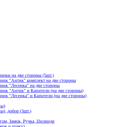
чники на две стороны (5шт.)
ичник "Антик" комплект на две стороны
чник "Лесенка" на две стороны
чник "Антик" и Капители (на две стороны)
чник "Лесенка" и Капители (на две стороны)
ны)
ы), добор (3шт.)
м, Замок, Ручка, Цилиндр
мок и ручку)