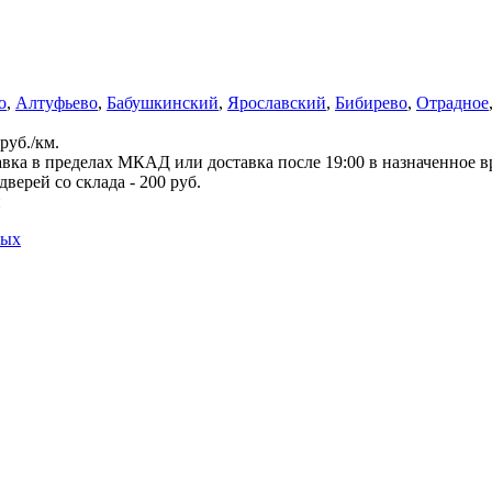
о
,
Алтуфьево
,
Бабушкинский
,
Ярославский
,
Бибирево
,
Отрадное
руб./км.
вка в пределах МКАД или доставка после 19:00 в назначенное 
верей со склада - 200 руб.
й
ных