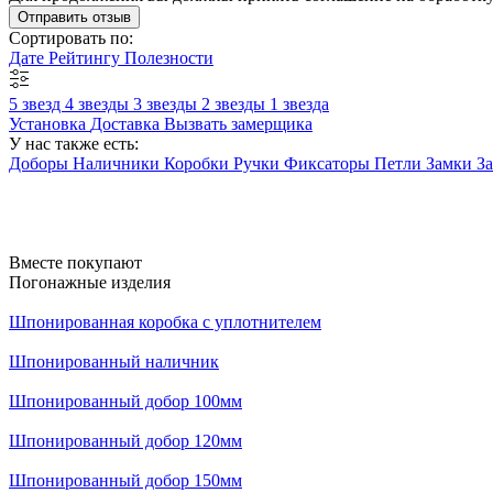
Отправить отзыв
Сортировать по:
Дате
Рейтингу
Полезности
5 звезд
4 звезды
3 звезды
2 звезды
1 звезда
Установка
Доставка
Вызвать замерщика
У нас также есть:
Доборы
Наличники
Коробки
Ручки
Фиксаторы
Петли
Замки
З
Вместе покупают
Погонажные изделия
Шпонированная коробка с уплотнителем
Шпонированный наличник
Шпонированный добор 100мм
Шпонированный добор 120мм
Шпонированный добор 150мм