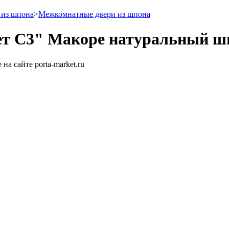
 из шпона
>
Межкомнатные двери из шпона
ет С3" Макоре натуральный ш