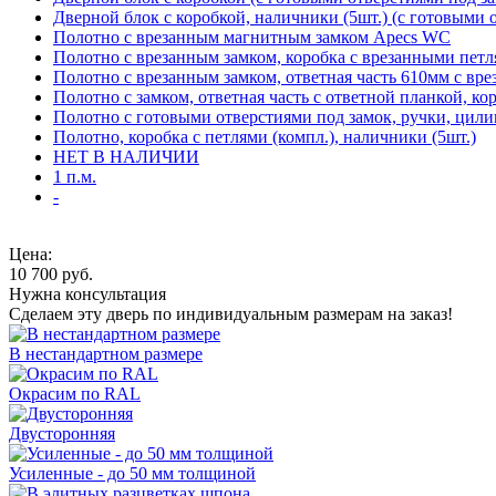
Дверной блок с коробкой, наличники (5шт.) (с готовыми 
Полотно с врезанным магнитным замком Apecs WC
Полотно с врезанным замком, коробка с врезанными петл
Полотно с врезанным замком, ответная часть 610мм с вр
Полотно с замком, ответная часть с ответной планкой, ко
Полотно с готовыми отверстиями под замок, ручки, цили
Полотно, коробка с петлями (компл.), наличники (5шт.)
НЕТ В НАЛИЧИИ
1 п.м.
-
Цена:
10 700
руб.
Нужна консультация
Сделаем эту дверь по индивидуальным размерам на заказ!
В нестандартном размере
Окрасим по RAL
Двусторонняя
Усиленные - до 50 мм толщиной