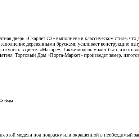
тная дверь «Скарлет С3» выполнена в классическом стиле, что д
заполнение деревянными брусками усиливает конструкцию изнут
 купить в цвете: «Макоре». Также модель может быть изготовле
теля. Торговый Дом «Порта-Маркет» произведет замер, изготов
ДФ 6мм
ия этой модели под покраску или окрашенной в необходимый зак