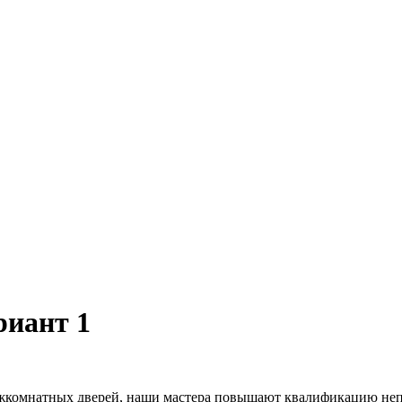
риант 1
ежкомнатных дверей, наши мастера повышают квалификацию неп