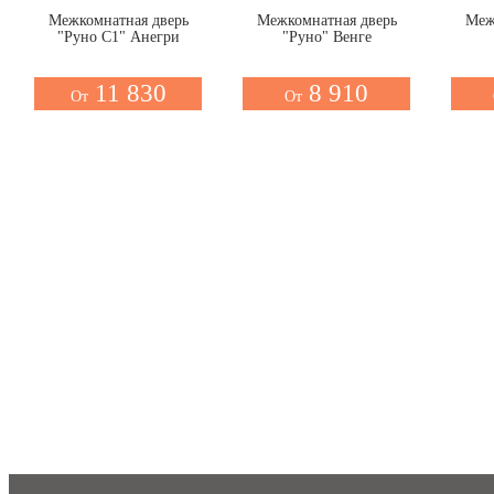
Межкомнатная дверь
Межкомнатная дверь
Меж
"Руно С1" Анегри
"Руно" Венге
11 830
8 910
От
От