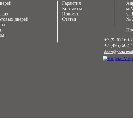
дверей
Гарантия
Адр
Контакты
м.
аказ
Новости
ул.
отовых дверей
Статьи
№ 
оты
ии
Пос
ом
+7 (926) 160-7
+7 (495) 662-4
doors@porta-mark