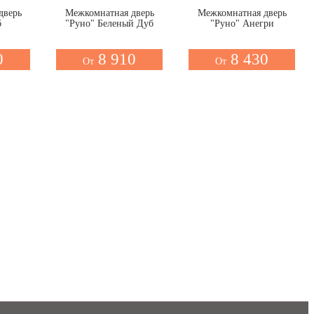
дверь
Межкомнатная дверь
Межкомнатная дверь
б
"Руно" Беленый Дуб
"Руно" Анегри
0
8 910
8 430
От
От