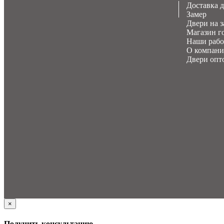
Доставка 
Замер
Двери на з
Магазин г
Наши раб
О компан
Двери опт
×
Получить консультацию