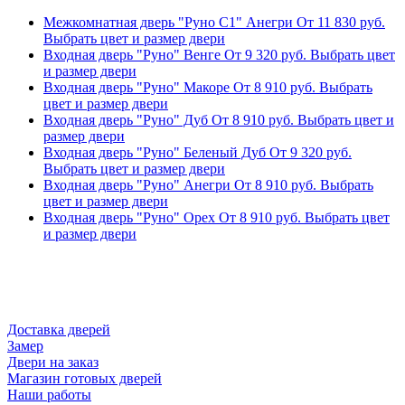
Межкомнатная дверь "Руно С1" Анегри
От
11 830
руб.
Выбрать цвет и размер двери
Входная дверь "Руно" Венге
От
9 320
руб.
Выбрать цвет
и размер двери
Входная дверь "Руно" Макоре
От
8 910
руб.
Выбрать
цвет и размер двери
Входная дверь "Руно" Дуб
От
8 910
руб.
Выбрать цвет и
размер двери
Входная дверь "Руно" Беленый Дуб
От
9 320
руб.
Выбрать цвет и размер двери
Входная дверь "Руно" Анегри
От
8 910
руб.
Выбрать
цвет и размер двери
Входная дверь "Руно" Орех
От
8 910
руб.
Выбрать цвет
и размер двери
Доставка дверей
Замер
Двери на заказ
Магазин готовых дверей
Наши работы