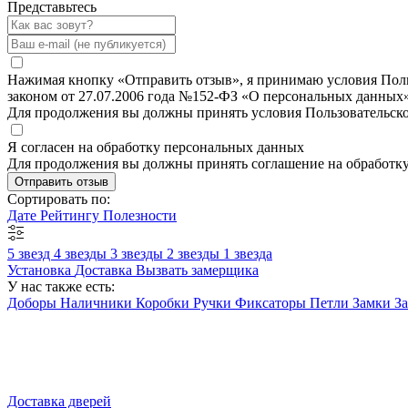
Представьтесь
Нажимая кнопку «Отправить отзыв», я принимаю условия Польз
законом от 27.07.2006 года №152-ФЗ «О персональных данных»
Для продолжения вы должны принять условия Пользовательск
Я согласен на обработку персональных данных
Для продолжения вы должны принять соглашение на обработк
Отправить отзыв
Сортировать по:
Дате
Рейтингу
Полезности
5 звезд
4 звезды
3 звезды
2 звезды
1 звезда
Установка
Доставка
Вызвать замерщика
У нас также есть:
Доборы
Наличники
Коробки
Ручки
Фиксаторы
Петли
Замки
З
Доставка дверей