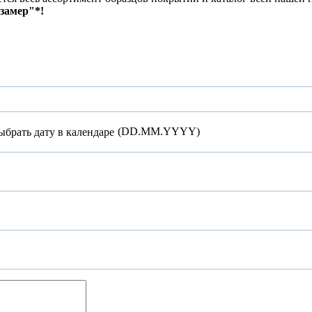
замер"*!
(DD.MM.YYYY)