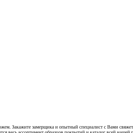
ожем. Закажите замерщика и опытный специалист с Вами свяжетс
ется весь ассортимент образцов покрытий и каталог всей нашей 