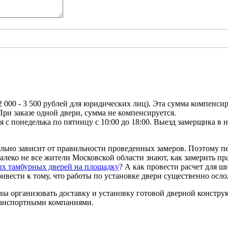
(2 000 - 3 500 рублей для юридических лиц). Эта сумма компенс
При заказе одной двери, сумма не компенсируется.
 с понеделька по пятницу с 10:00 до 18:00. Выезд замерщика в 
льно зависит от правильности проведенных замеров. Поэтому п
 Далеко не все жители Московской области знают, как замерить 
ых тамбурных дверей на площадку
? А как провести расчет для 
ивести к тому, что работы по установке двери существенно осло
вы организовать доставку и установку готовой дверной констру
транспортными компаниями.