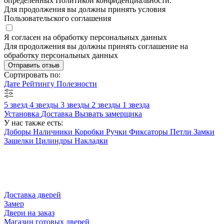
определенных Политикой конфиденциальности.
Для продолжения вы должны принять условия
Пользовательского соглашения
Я согласен на обработку персональных данных
Для продолжения вы должны принять соглашение на
обработку персональных данных
Отправить отзыв
Сортировать по:
Дате
Рейтингу
Полезности
5 звезд
4 звезды
3 звезды
2 звезды
1 звезда
Установка
Доставка
Вызвать замерщика
У нас также есть:
Доборы
Наличники
Коробки
Ручки
Фиксаторы
Петли
Замки
Защелки
Цилиндры
Накладки
Доставка дверей
Замер
Двери на заказ
Магазин готовых дверей