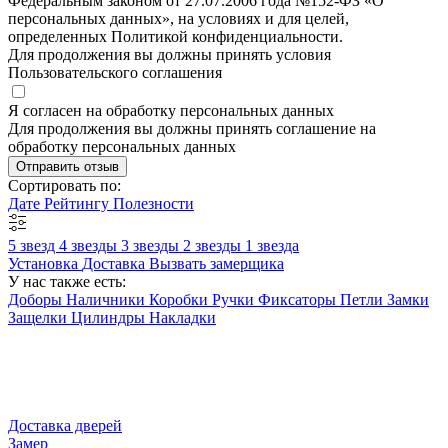
Федеральным законом от 27.07.2006 года №152-ФЗ «О
персональных данных», на условиях и для целей,
определенных Политикой конфиденциальности.
Для продолжения вы должны принять условия
Пользовательского соглашения
Я согласен на обработку персональных данных
Для продолжения вы должны принять соглашение на
обработку персональных данных
Отправить отзыв
Сортировать по:
Дате
Рейтингу
Полезности
5 звезд
4 звезды
3 звезды
2 звезды
1 звезда
Установка
Доставка
Вызвать замерщика
У нас также есть:
Доборы
Наличники
Коробки
Ручки
Фиксаторы
Петли
Замки
Защелки
Цилиндры
Накладки
Доставка дверей
Замер