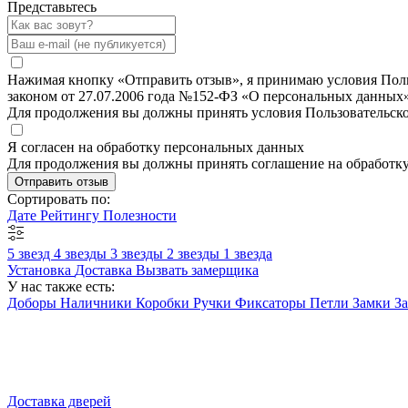
Представьтесь
Нажимая кнопку «Отправить отзыв», я принимаю условия Польз
законом от 27.07.2006 года №152-ФЗ «О персональных данных»
Для продолжения вы должны принять условия Пользовательск
Я согласен на обработку персональных данных
Для продолжения вы должны принять соглашение на обработк
Отправить отзыв
Сортировать по:
Дате
Рейтингу
Полезности
5 звезд
4 звезды
3 звезды
2 звезды
1 звезда
Установка
Доставка
Вызвать замерщика
У нас также есть:
Доборы
Наличники
Коробки
Ручки
Фиксаторы
Петли
Замки
З
Доставка дверей