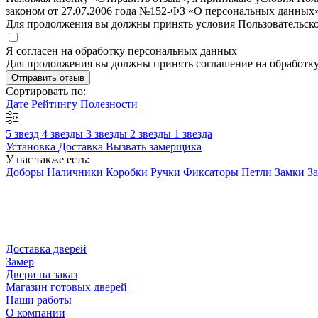
законом от 27.07.2006 года №152-ФЗ «О персональных данных»
Для продолжения вы должны принять условия Пользовательск
Я согласен на обработку персональных данных
Для продолжения вы должны принять соглашение на обработк
Отправить отзыв
Сортировать по:
Дате
Рейтингу
Полезности
5 звезд
4 звезды
3 звезды
2 звезды
1 звезда
Установка
Доставка
Вызвать замерщика
У нас также есть:
Доборы
Наличники
Коробки
Ручки
Фиксаторы
Петли
Замки
З
Доставка дверей
Замер
Двери на заказ
Магазин готовых дверей
Наши работы
О компании