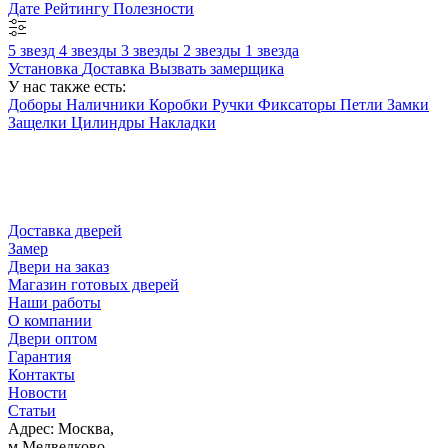
Дате
Рейтингу
Полезности
5 звезд
4 звезды
3 звезды
2 звезды
1 звезда
Установка
Доставка
Вызвать замерщика
У нас также есть:
Доборы
Наличники
Коробки
Ручки
Фиксаторы
Петли
Замки
Защелки
Цилиндры
Накладки
Доставка дверей
Замер
Двери на заказ
Магазин готовых дверей
Наши работы
О компании
Двери оптом
Гарантия
Контакты
Новости
Статьи
Адрес: Москва,
м.Медведково,