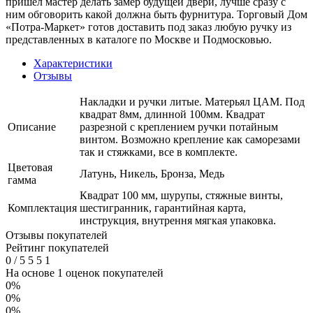
пришел мастер делать замер будущей двери, лучше сразу с
ним обговорить какой должна быть фурнитура. Торговый Дом
«Потра-Маркет» готов доставить под заказ любую ручку из
представленных в каталоге по Москве и Подмосковью.
Характеристики
Отзывы
Накладки и ручки литые. Матерьял ЦАМ. Под
квадрат 8мм, длинной 100мм. Квадрат
Описание
разрезной с креплением ручки потайным
винтом. Возможно крепление как саморезами
так и стяжками, все в комплекте.
Цветовая
Латунь, Никель, Бронза, Медь
гамма
Квадрат 100 мм, шурупы, стяжные винты,
Комплектация
шестигранник, гарантийная карта,
инструкция, внутрення мягкая упаковка.
Отзывы покупателей
Рейтинг покупателей
0
/
5
5
5
1
На основе 1 оценок покупателей
0%
0%
0%