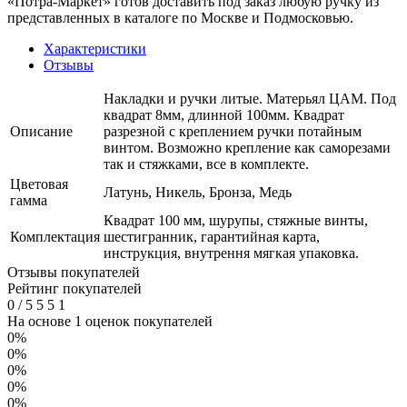
«Потра-Маркет» готов доставить под заказ любую ручку из
представленных в каталоге по Москве и Подмосковью.
Характеристики
Отзывы
Накладки и ручки литые. Матерьял ЦАМ. Под
квадрат 8мм, длинной 100мм. Квадрат
Описание
разрезной с креплением ручки потайным
винтом. Возможно крепление как саморезами
так и стяжками, все в комплекте.
Цветовая
Латунь, Никель, Бронза, Медь
гамма
Квадрат 100 мм, шурупы, стяжные винты,
Комплектация
шестигранник, гарантийная карта,
инструкция, внутрення мягкая упаковка.
Отзывы покупателей
Рейтинг покупателей
0
/
5
5
5
1
На основе 1 оценок покупателей
0%
0%
0%
0%
0%