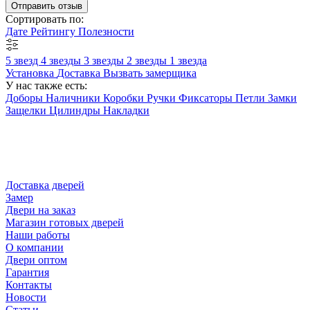
Отправить отзыв
Сортировать по:
Дате
Рейтингу
Полезности
5 звезд
4 звезды
3 звезды
2 звезды
1 звезда
Установка
Доставка
Вызвать замерщика
У нас также есть:
Доборы
Наличники
Коробки
Ручки
Фиксаторы
Петли
Замки
Защелки
Цилиндры
Накладки
Доставка дверей
Замер
Двери на заказ
Магазин готовых дверей
Наши работы
О компании
Двери оптом
Гарантия
Контакты
Новости
Статьи